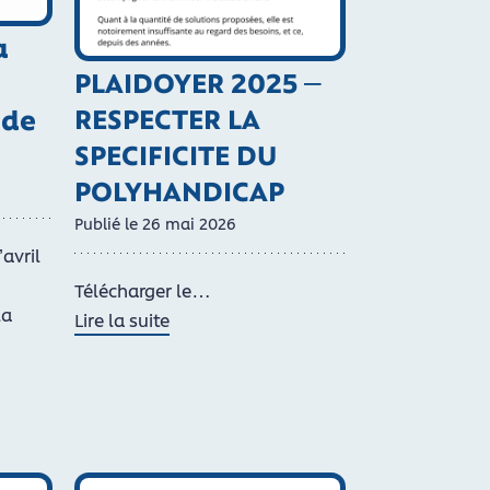
a
PLAIDOYER 2025 –
RESPECTER LA
 de
SPECIFICITE DU
POLYHANDICAP
Publié le
26
mai
2026
’avril
Télécharger le…
la
Lire la suite
…
de PLAIDOYER 2025 – RESPECTER LA SPECIFICITE
saire transformation de l’Offre
’offre médico-sociale , le Groupe Polyhandicap France aler