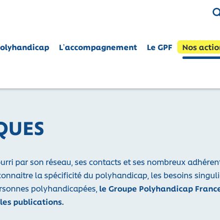
Polyhandicap
L’accompagnement
Le GPF
Nos actio
- Actif
CE
nes polyhandicapées dans leurs droits
QUES
urri par son réseau, ses contacts et ses nombreux adhérents
connaitre la spécificité du polyhandicap, les besoins singuli
rsonnes polyhandicapées,
le Groupe Polyhandicap France 
 les publications.