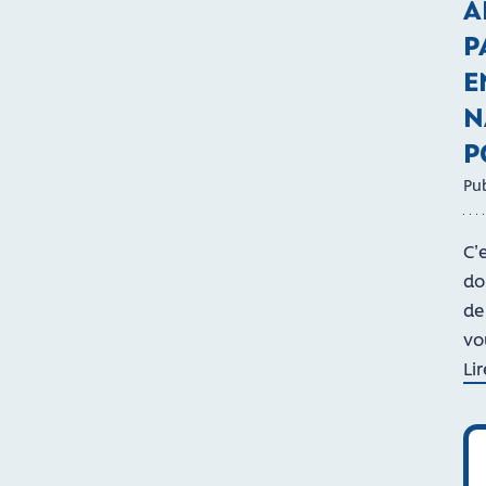
A
P
E
N
P
Pub
C’
do
de
vo
Lir
de