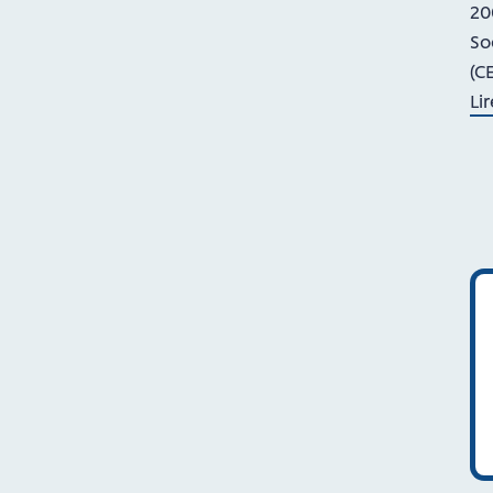
20
So
(C
Lir
de