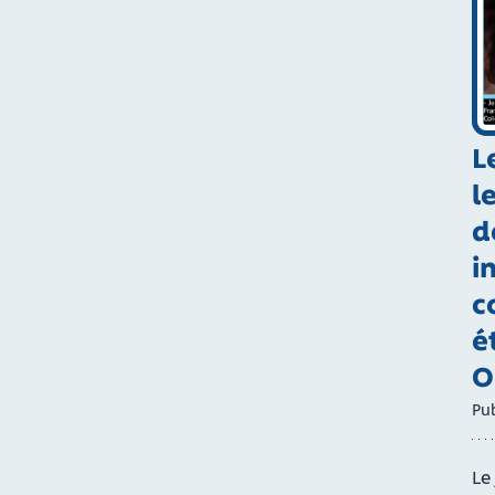
L
l
d
i
c
é
O
Pub
Le