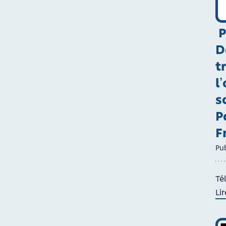
P
D
t
l
s
P
F
Pub
Té
Lir
de