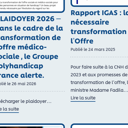
Rapport IGAS : l
LAIDOYER 2026 –
nécessaire
ans le cadre de la
transformation
ransformation de
l’Offre
’offre médico-
Publié le
24
mars
2025
ociale , le Groupe
olyhandicap
Pour faire suite à la CNH d
rance alerte.
2023 et aux promesses de
transformation de l’offre, 
lié le
26
mai
2026
ministre Madame Fadila
Lire la suite
lécharger le plaidoyer…
de Rapport IGAS : la néces
e la suite
 PLAIDOYER 2026 – Dans le cadre de la transformation de l