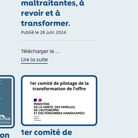
maltraitantes, à
blient une tribune commune
revoir et à
transformer.
Publié le
26
juin
2024
 inclusive, compensation, établissements et ONU.
Télécharger le…
Lire la suite
de Plaidoyer 2023/2024 – Polyhandicap : 10.000 p
1er comité de
ion