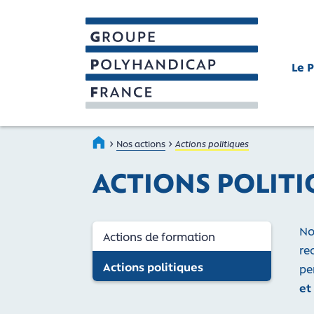
Le 
GROUPE POLYHANDICAP FRAN
Faire connaître et reconnaître les person
›
›
Accueil
Nos actions
Actions politiques
ACTIONS POLITI
No
Actions de formation
re
Actions politiques
pe
- Actif
et