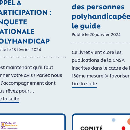
PPEL A
des personnes
ARTICIPATION :
polyhandicapée
NQUETE
le guide
ATIONALE
Publié le
20
janvier
2024
OLYHANDICAP
lié le
13
février
2024
Ce livret vient clore les
publications de la CNSA
est maintenant qu’il faut
inscrites dans le cadre de 
nner votre avis ! Parlez nous
13ème mesure (« favorise
 l’accompagnement dont
Lire la suite
us rêvez pour…
de La communication des 
e la suite
 APPEL A PARTICIPATION : ENQUETE NATIONALE POLYHAND