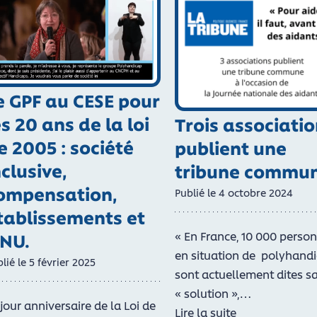
e GPF au CESE pour
es 20 ans de la loi
Trois associati
e 2005 : société
publient une
nclusive,
tribune commu
ompensation,
Publié le
4
octobre
2024
tablissements et
« En France, 10 000 perso
NU.
en situation de polyhand
lié le
5
février
2025
sont actuellement dites s
« solution »,…
 jour anniversaire de la Loi de
Lire la suite