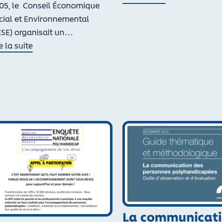
05, le Conseil Économique
de Trois associations pu
cial et Environnemental
ESE) organisait un…
e la suite
 Le GPF au CESE pour les 20 ans de la loi de 2005 : société
La communicat