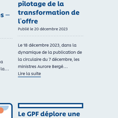
pilotage de la
transformation de
s –
l’offre
Publié le
20
décembre
2023
Le 18 décembre 2023, dans la
dynamique de la publication de
la circulaire du 7 décembre, les
la
ministres Aurore Bergé…
r la…
Lire la suite
de 1er comité de pilotage de la transformation de 
personnes polyhandicapées – le guide
ICAP
Le GPF déplore une