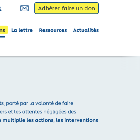
Adhérer, faire un don
Contact
Activation du contraste élevé
ns
La lettre
Ressources
Actualités
, porté par la volonté de faire
ers et les attentes négligées des
multiplie les actions, les interventions