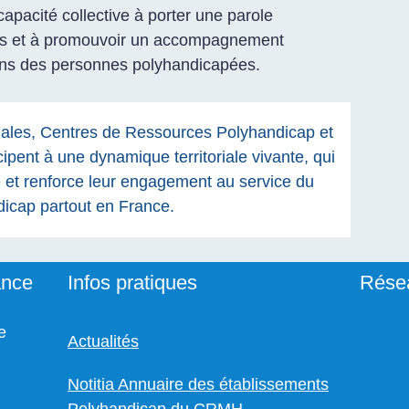
capacité collective à porter une parole
lles et à promouvoir un accompagnement
oins des personnes polyhandicapées.
nales, Centres de Ressources Polyhandicap et
cipent à une dynamique territoriale vivante, qui
le et renforce leur engagement au service du
dicap partout en France.
ance
Infos pratiques
Rése
e
Actualités
Suive
Sui
Notitia Annuaire des établissements
Polyhandicap du CRMH