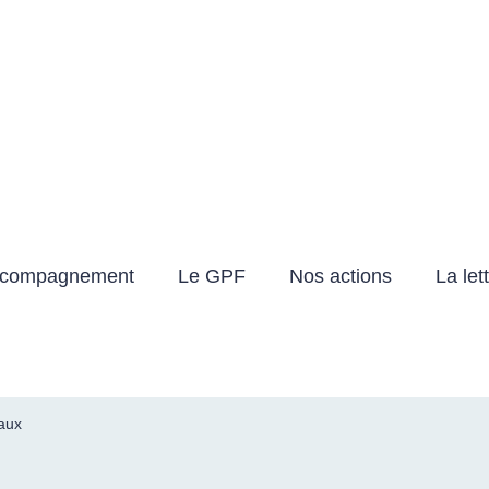
ICAP FRANCE
 les personnes polyhandicapées dans leurs droits
ccompagnement
Le GPF
Nos actions
La let
aux