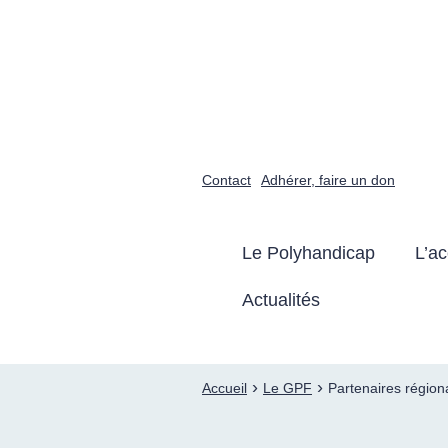
GROUPE POLYHAND
Faire connaître et reconnaître
Contact
Adhérer, faire un don
Le Polyhandicap
L’a
Actualités
›
›
Accueil
Le GPF
Partenaires région