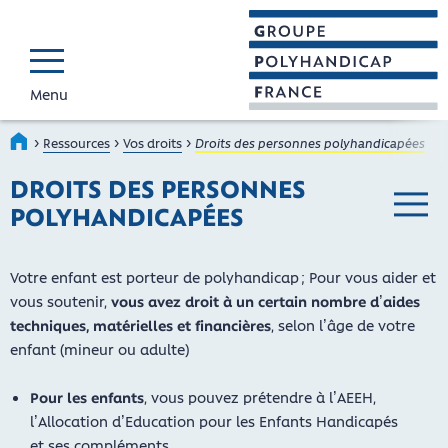
Menu
GROUPE POLYHAND
Faire connaître et reconnaî
›
›
›
Accueil
Ressources
Vos droits
Droits des personnes polyhandicapées
DROITS DES PERSONNES
POLYHANDICAPÉES
Menu ba
Votre enfant est porteur de polyhandicap ; Pour vous aider et
vous soutenir,
vous avez droit à un certain nombre d’aides
techniques, matérielles et financières
, selon l’âge de votre
enfant (mineur ou adulte)
Pour les enfants
, vous pouvez prétendre à l’AEEH,
l’Allocation d’Education pour les Enfants Handicapés
et ses compléments