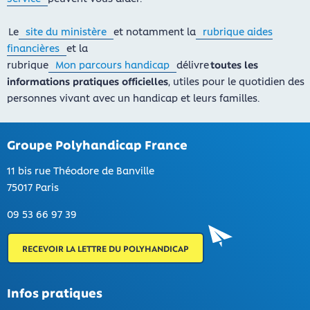
Le
site du ministère
et notamment la
rubrique aides
financières
et la
rubrique
Mon parcours handicap
délivre
toutes les
informations pratiques officielles
, utiles pour le quotidien des
personnes vivant avec un handicap et leurs familles.
Groupe Polyhandicap France
11 bis rue Théodore de Banville
75017 Paris
09 53 66 97 39
RECEVOIR LA LETTRE DU POLYHANDICAP
Infos pratiques