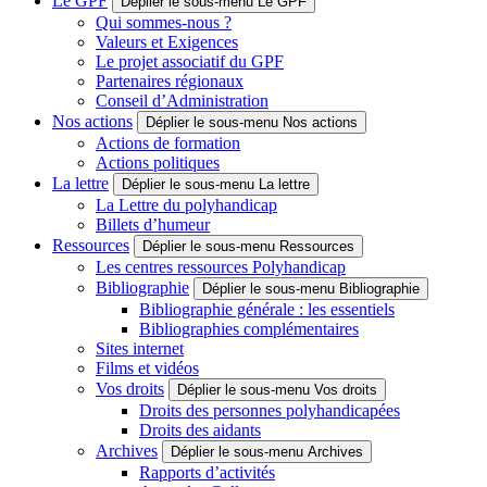
Le GPF
Déplier le sous-menu Le GPF
Qui sommes-nous ?
Valeurs et Exigences
Le projet associatif du GPF
Partenaires régionaux
Conseil d’Administration
Nos actions
Déplier le sous-menu Nos actions
Actions de formation
Actions politiques
La lettre
Déplier le sous-menu La lettre
La Lettre du polyhandicap
Billets d’humeur
Ressources
Déplier le sous-menu Ressources
Les centres ressources Polyhandicap
Bibliographie
Déplier le sous-menu Bibliographie
Bibliographie générale : les essentiels
Bibliographies complémentaires
Sites internet
Films et vidéos
Vos droits
Déplier le sous-menu Vos droits
Droits des personnes polyhandicapées
Droits des aidants
Archives
Déplier le sous-menu Archives
Rapports d’activités