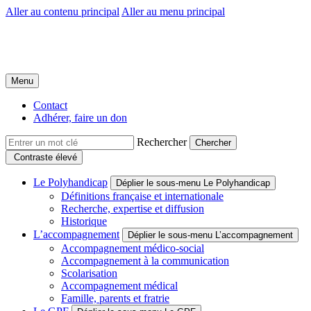
Aller au contenu principal
Aller au menu principal
Groupe Polyhandicap France
Faire connaître et reconnaître les personnes polyhandicapées dans leur
Menu
Contact
Adhérer, faire un don
Rechercher
Contraste élevé
Le Polyhandicap
Déplier le sous-menu Le Polyhandicap
Définitions française et internationale
Recherche, expertise et diffusion
Historique
L’accompagnement
Déplier le sous-menu L’accompagnement
Accompagnement médico-social
Accompagnement à la communication
Scolarisation
Accompagnement médical
Famille, parents et fratrie