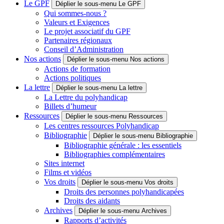
Le GPF
Déplier le sous-menu Le GPF
Qui sommes-nous ?
Valeurs et Exigences
Le projet associatif du GPF
Partenaires régionaux
Conseil d’Administration
Nos actions
Déplier le sous-menu Nos actions
Actions de formation
Actions politiques
La lettre
Déplier le sous-menu La lettre
La Lettre du polyhandicap
Billets d’humeur
Ressources
Déplier le sous-menu Ressources
Les centres ressources Polyhandicap
Bibliographie
Déplier le sous-menu Bibliographie
Bibliographie générale : les essentiels
Bibliographies complémentaires
Sites internet
Films et vidéos
Vos droits
Déplier le sous-menu Vos droits
Droits des personnes polyhandicapées
Droits des aidants
Archives
Déplier le sous-menu Archives
Rapports d’activités