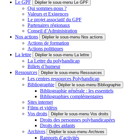
Le GPF
Déplier le sous-menu Le GPF
Qui sommes-nous ?
Valeurs et Exigences
Le projet associatif du GPF
Partenaires régionaux
Conseil d’Administration
Nos actions
Déplier le sous-menu Nos actions
Actions de formation
Actions politiques
La lettre
Déplier le sous-menu La lettre
La Lettre du polyhandicap
Billets d’humeur
Ressources
Déplier le sous-menu Ressources
Les centres ressources Polyhandicap
Bibliographie
Déplier le sous-menu Bibliographie
Bibliographie générale : les essentiels
Bibliographies complémentaires
Sites internet
Films et vidéos
Vos droits
Déplier le sous-menu Vos droits
Droits des personnes polyhandicapées
Droits des aidants
Archives
Déplier le sous-menu Archives
Rapports d’activités