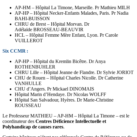
AP-HM – Hôpital La Timone, Marseille. Pr Mathieu MILH
AP-HP – Hôpital Necker-Enfants Malades, Paris. Pr Nadia
BAHI-BUISSON
CHRU de Brest – Hôpital Morvan. Dr
Adélaïde BROSSEAU-BEAUVIR
HCL – Hôpital Femme Mère Enfant, Lyon. Pr Carole
VUILLEROT
Six CCMR :
AP-HP – Hôpital du Kremlin Bicêtre. Dr Anya
ROTHENBUHLER
CHRU Lille – Hôpital Jeanne de Flandre. Dr Sylvie JORIOT
CHU de Rouen – Hôpital Charles Nicolle. Dr Catherine
VANHULLE
CHU d’Angers. Pr Mickael DINOMAIS
Hôpital Marin d’Hendaye. Dr Nicolas WOLFF
Hôpital San Salvadour, Hyères. Dr Marie-Christine
ROUSSEAU
Le Professeur MATHIEU – AP-HM – Hôpital La Timone – est le
coordinateur des
Centres Déficience Intellectuelle et
Polyhandicap de causes rares
.