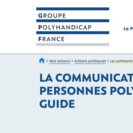
Le 
GROUPE POLYHANDICAP FRAN
Faire connaître et reconnaître les person
›
›
›
Accueil
Nos actions
Actions politiques
La communica
LA COMMUNICAT
PERSONNES POL
GUIDE