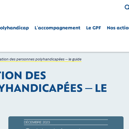
Polyhandicap
L’accompagnement
Le GPF
Nos actio
CE
nes polyhandicapées dans leurs droits
tion des personnes polyhandicapées – le guide
ION DES
YHANDICAPÉES – LE