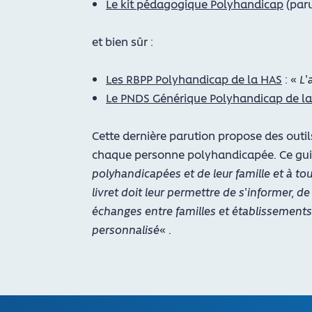
Le kit pédagogique Polyhandicap​
(paru
et bien sûr :
Les RBPP Polyhandicap de la HAS
: «
L’
Le PNDS Générique Polyhandicap de l
Cette dernière parution propose des outil
chaque personne polyhandicapée. Ce gu
polyhandicapées et de leur famille et à t
livret doit leur permettre de s’informer, d
échanges entre familles et établissements
personnalisé
« .