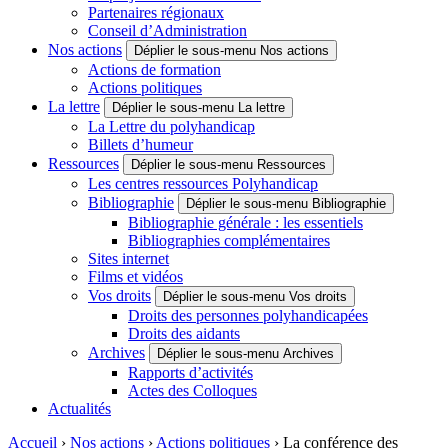
Partenaires régionaux
Conseil d’Administration
Nos actions
Déplier le sous-menu Nos actions
Actions de formation
Actions politiques
La lettre
Déplier le sous-menu La lettre
La Lettre du polyhandicap
Billets d’humeur
Ressources
Déplier le sous-menu Ressources
Les centres ressources Polyhandicap
Bibliographie
Déplier le sous-menu Bibliographie
Bibliographie générale : les essentiels
Bibliographies complémentaires
Sites internet
Films et vidéos
Vos droits
Déplier le sous-menu Vos droits
Droits des personnes polyhandicapées
Droits des aidants
Archives
Déplier le sous-menu Archives
Rapports d’activités
Actes des Colloques
Actualités
Accueil
›
Nos actions
›
Actions politiques
›
La conférence des