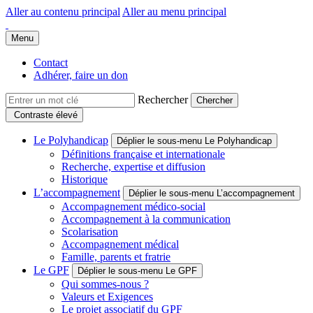
Aller au contenu principal
Aller au menu principal
Groupe Polyhandicap France
Faire connaître et reconnaître les personnes polyhandicapées dans leur
Menu
Contact
Adhérer, faire un don
Rechercher
Contraste élevé
Le Polyhandicap
Déplier le sous-menu Le Polyhandicap
Définitions française et internationale
Recherche, expertise et diffusion
Historique
L’accompagnement
Déplier le sous-menu L’accompagnement
Accompagnement médico-social
Accompagnement à la communication
Scolarisation
Accompagnement médical
Famille, parents et fratrie
Le GPF
Déplier le sous-menu Le GPF
Qui sommes-nous ?
Valeurs et Exigences
Le projet associatif du GPF