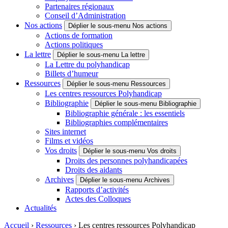
Partenaires régionaux
Conseil d’Administration
Nos actions
Déplier le sous-menu Nos actions
Actions de formation
Actions politiques
La lettre
Déplier le sous-menu La lettre
La Lettre du polyhandicap
Billets d’humeur
Ressources
Déplier le sous-menu Ressources
Les centres ressources Polyhandicap
Bibliographie
Déplier le sous-menu Bibliographie
Bibliographie générale : les essentiels
Bibliographies complémentaires
Sites internet
Films et vidéos
Vos droits
Déplier le sous-menu Vos droits
Droits des personnes polyhandicapées
Droits des aidants
Archives
Déplier le sous-menu Archives
Rapports d’activités
Actes des Colloques
Actualités
Accueil
›
Ressources
›
Les centres ressources Polyhandicap