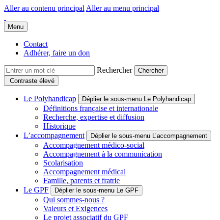
Aller au contenu principal
Aller au menu principal
Groupe Polyhandicap France
Faire connaître et reconnaître les personnes polyhandicapées dans leur
Menu
Contact
Adhérer, faire un don
Rechercher
Contraste élevé
Le Polyhandicap
Déplier le sous-menu Le Polyhandicap
Définitions française et internationale
Recherche, expertise et diffusion
Historique
L’accompagnement
Déplier le sous-menu L’accompagnement
Accompagnement médico-social
Accompagnement à la communication
Scolarisation
Accompagnement médical
Famille, parents et fratrie
Le GPF
Déplier le sous-menu Le GPF
Qui sommes-nous ?
Valeurs et Exigences
Le projet associatif du GPF