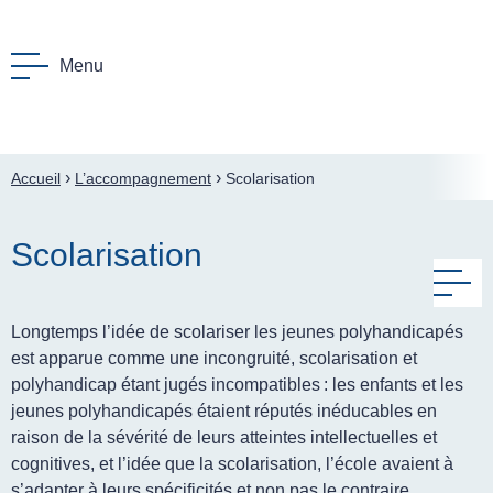
Menu
F
enu Le Polyhandicap
›
›
Accueil
L’accompagnement
Scolarisation
menu L’accompagnement
Scolarisation
menu Le GPF
M
enu Nos actions
Longtemps l’idée de scolariser les jeunes polyhandicapés
est apparue comme une incongruité, scolarisation et
nu La lettre
polyhandicap étant jugés incompatibles : les enfants et les
enu Ressources
jeunes polyhandicapés étaient réputés inéducables en
raison de la sévérité de leurs atteintes intellectuelles et
cognitives, et l’idée que la scolarisation, l’école avaient à
s’adapter à leurs spécificités et non pas le contraire