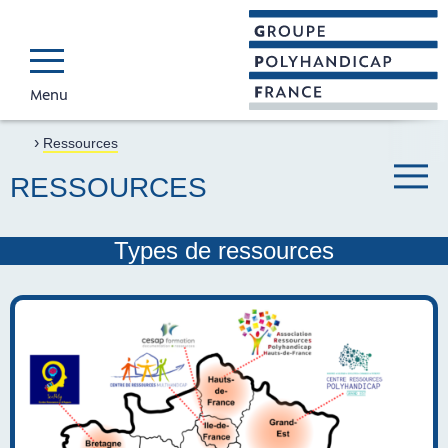
Menu
GROUPE POLYH
Faire connaître et reconnaî
›
Accueil
Ressources
RESSOURCES
Menu ba
Types de ressources