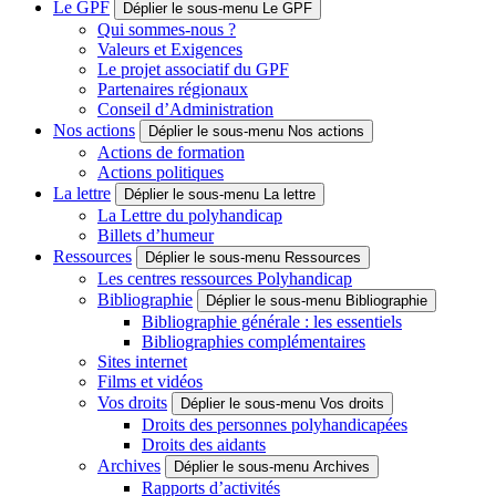
Le GPF
Déplier le sous-menu Le GPF
Qui sommes-nous ?
Valeurs et Exigences
Le projet associatif du GPF
Partenaires régionaux
Conseil d’Administration
Nos actions
Déplier le sous-menu Nos actions
Actions de formation
Actions politiques
La lettre
Déplier le sous-menu La lettre
La Lettre du polyhandicap
Billets d’humeur
Ressources
Déplier le sous-menu Ressources
Les centres ressources Polyhandicap
Bibliographie
Déplier le sous-menu Bibliographie
Bibliographie générale : les essentiels
Bibliographies complémentaires
Sites internet
Films et vidéos
Vos droits
Déplier le sous-menu Vos droits
Droits des personnes polyhandicapées
Droits des aidants
Archives
Déplier le sous-menu Archives
Rapports d’activités