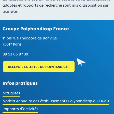
adaptés et rapports de recherche sont mis à disposition sur
leur site.
Groupe Polyhandicap France
11 bis rue Théodore de Banville
75017 Paris
09 53 66 97 39
RECEVOIR LA LETTRE DU POLYHANDICAP
Infos pratiques
Actualités
Notitia Annuaire des établissements Polyhandicap du CRMH
Rapports d’activités