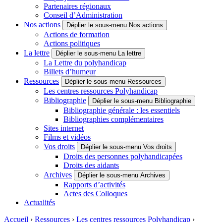
Partenaires régionaux
Conseil d’Administration
Nos actions
Déplier le sous-menu Nos actions
Actions de formation
Actions politiques
La lettre
Déplier le sous-menu La lettre
La Lettre du polyhandicap
Billets d’humeur
Ressources
Déplier le sous-menu Ressources
Les centres ressources Polyhandicap
Bibliographie
Déplier le sous-menu Bibliographie
Bibliographie générale : les essentiels
Bibliographies complémentaires
Sites internet
Films et vidéos
Vos droits
Déplier le sous-menu Vos droits
Droits des personnes polyhandicapées
Droits des aidants
Archives
Déplier le sous-menu Archives
Rapports d’activités
Actes des Colloques
Actualités
Accueil
›
Ressources
›
Les centres ressources Polyhandicap
›