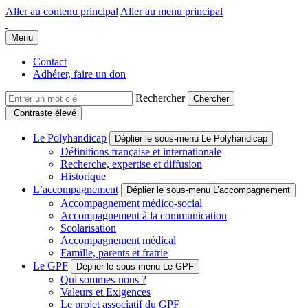
Aller au contenu principal
Aller au menu principal
Groupe Polyhandicap France
Faire connaître et reconnaître les personnes polyhandicapées dans leur
Menu
Contact
Adhérer, faire un don
Rechercher
Contraste élevé
Le Polyhandicap
Déplier le sous-menu Le Polyhandicap
Définitions française et internationale
Recherche, expertise et diffusion
Historique
L’accompagnement
Déplier le sous-menu L’accompagnement
Accompagnement médico-social
Accompagnement à la communication
Scolarisation
Accompagnement médical
Famille, parents et fratrie
Le GPF
Déplier le sous-menu Le GPF
Qui sommes-nous ?
Valeurs et Exigences
Le projet associatif du GPF