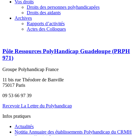
Vos droits
Droits des personnes polyhandicapées
Droits des aidants
Archives
Rapports d’activités
Actes des Colloques
Pôle Ressources PolyHandicap Guadeloupe (PRPH
971)
Groupe Polyhandicap France
11 bis rue Théodore de Banville
75017 Paris
09 53 66 97 39
Recevoir La Lettre du Polyhandicap
Infos pratiques
Actualités
Notitia Annuaire des établissements Polyhandicap du CRMH