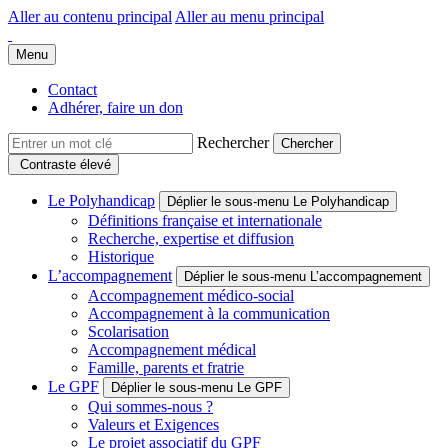
Aller au contenu principal
Aller au menu principal
Groupe Polyhandicap France
Faire connaître et reconnaître les personnes polyhandicapées dans leur
Menu
Contact
Adhérer, faire un don
Rechercher
Contraste élevé
Le Polyhandicap
Déplier le sous-menu Le Polyhandicap
Définitions française et internationale
Recherche, expertise et diffusion
Historique
L’accompagnement
Déplier le sous-menu L’accompagnement
Accompagnement médico-social
Accompagnement à la communication
Scolarisation
Accompagnement médical
Famille, parents et fratrie
Le GPF
Déplier le sous-menu Le GPF
Qui sommes-nous ?
Valeurs et Exigences
Le projet associatif du GPF