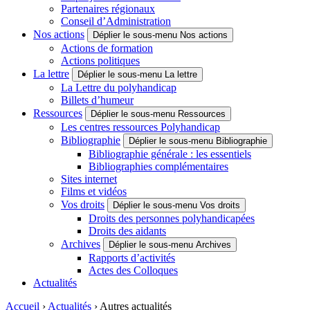
Partenaires régionaux
Conseil d’Administration
Nos actions
Déplier le sous-menu Nos actions
Actions de formation
Actions politiques
La lettre
Déplier le sous-menu La lettre
La Lettre du polyhandicap
Billets d’humeur
Ressources
Déplier le sous-menu Ressources
Les centres ressources Polyhandicap
Bibliographie
Déplier le sous-menu Bibliographie
Bibliographie générale : les essentiels
Bibliographies complémentaires
Sites internet
Films et vidéos
Vos droits
Déplier le sous-menu Vos droits
Droits des personnes polyhandicapées
Droits des aidants
Archives
Déplier le sous-menu Archives
Rapports d’activités
Actes des Colloques
Actualités
Accueil
›
Actualités
›
Autres actualités