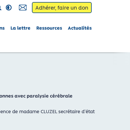
Adhérer, faire un don
Contact
Activation du contraste élevé
ns
La lettre
Ressources
Actualités
onnes avec paralysie cérébrale
présence de madame CLUZEL secrétaire d’état