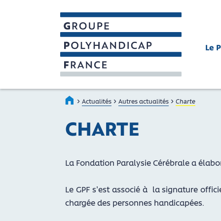
Le 
GROUPE POLYHANDICAP FRAN
Faire connaître et reconnaître les person
›
›
›
Accueil
Actualités
Autres actualités
Charte
CHARTE
La Fondation Paralysie Cérébrale a élab
Le GPF s’est associé à la signature offi
chargée des personnes handicapées.