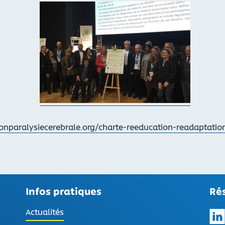
onparalysiecerebrale.org/charte-reeducation-readaptation
Infos pratiques
Ré
Actualités