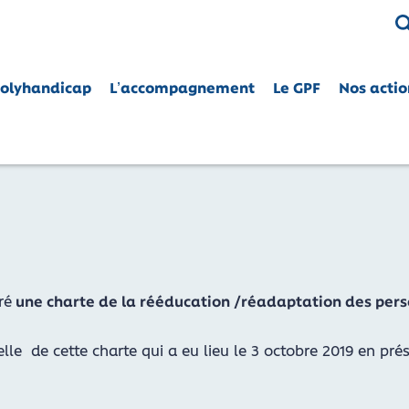
Polyhandicap
L’accompagnement
Le GPF
Nos actio
CE
nes polyhandicapées dans leurs droits
oré
une charte de la rééducation /réadaptation des pers
cielle de cette charte qui a eu lieu le 3 octobre 2019 en 