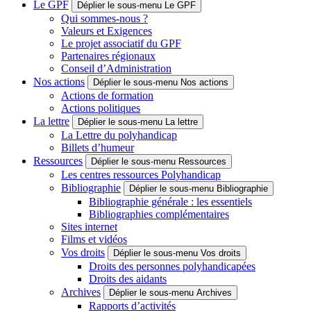
Le GPF
Déplier le sous-menu Le GPF
Qui sommes-nous ?
Valeurs et Exigences
Le projet associatif du GPF
Partenaires régionaux
Conseil d’Administration
Nos actions
Déplier le sous-menu Nos actions
Actions de formation
Actions politiques
La lettre
Déplier le sous-menu La lettre
La Lettre du polyhandicap
Billets d’humeur
Ressources
Déplier le sous-menu Ressources
Les centres ressources Polyhandicap
Bibliographie
Déplier le sous-menu Bibliographie
Bibliographie générale : les essentiels
Bibliographies complémentaires
Sites internet
Films et vidéos
Vos droits
Déplier le sous-menu Vos droits
Droits des personnes polyhandicapées
Droits des aidants
Archives
Déplier le sous-menu Archives
Rapports d’activités