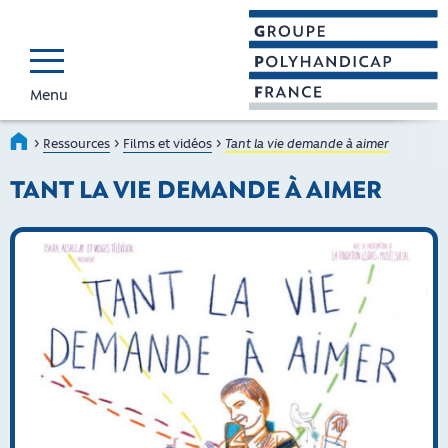
Menu
GROUPE POLYHAND
Faire connaître et reconnaî
›
›
›
Accueil
Ressources
Films et vidéos
Tant la vie demande à aimer
TANT LA VIE DEMANDE À AIMER