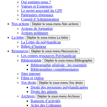
Qui sommes-nous ?
Valeurs et Exigences
Le projet associatif du GPF
Partenaires régionaux
Conseil d’Administration
Nos actions
Déplier le sous-menu Nos actions
Actions de formation
Actions politiques
La lettre
Déplier le sous-menu La lettre
La Lettre du polyhandicap
Billets d’humeur
Ressources
Déplier le sous-menu Ressources
Les centres ressources Polyhandicap
Bibliographie
Déplier le sous-menu Bibliographie
Bibliographie générale : les essentiels
Bibliographies complémentaires
Sites internet
Films et vidéos
Vos droits
Déplier le sous-menu Vos droits
Droits des personnes polyhandicapées
Droits des aidants
Archives
Déplier le sous-menu Archives
Rapports d’activités
Actes des Colloques