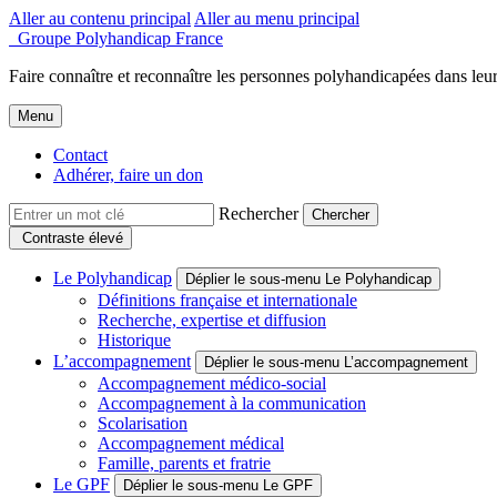
Aller au contenu principal
Aller au menu principal
Groupe Polyhandicap France
Faire connaître et reconnaître les personnes polyhandicapées dans leur
Menu
Contact
Adhérer, faire un don
Rechercher
Contraste élevé
Le Polyhandicap
Déplier le sous-menu Le Polyhandicap
Définitions française et internationale
Recherche, expertise et diffusion
Historique
L’accompagnement
Déplier le sous-menu L’accompagnement
Accompagnement médico-social
Accompagnement à la communication
Scolarisation
Accompagnement médical
Famille, parents et fratrie
Le GPF
Déplier le sous-menu Le GPF