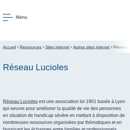
Menu
F
enu Le Polyhandicap
›
›
›
›
Accueil
Ressources
Sites internet
Autres sites internet
Réseau L
menu L’accompagnement
Réseau Lucioles
menu Le GPF
enu Nos actions
nu La lettre
Réseau Lucioles
est une association loi 1901 basée à Lyon
enu Ressources
qui oeuvre pour améliorer la qualité de vie des personnes
en situation de handicap sévère en mettant à disposition de
nombreuses ressources organisées par thématiques et en
favorisant les échanges entre familles et professionnels.