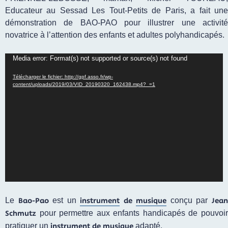
Educateur au Sessad Les Tout-Petits de Paris, a fait une
démonstration de BAO-PAO pour illustrer une activité
novatrice à l’attention des enfants et adultes polyhandicapés.
Lecteur
Media error: Format(s) not supported or source(s) not found
vidéo
Télécharger le fichier: http://gpf.asso.fr/wp-
content/uploads/2019/03/VID_20190320_162438.mp4?_=1
Bao-Pao
instrument
de
musique
Jea
Le
est un
conçu par
Schmutz
pour permettre aux enfants handicapés de pouvoir
instrument de musique
pratiquer un
adapté.