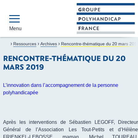
Menu
GROUPE POLYHAND
Faire connaître et reconnaî
›
›
›
Accueil
Ressources
Archives
Rencontre-thématique du 20 mars 201
RENCONTRE-THÉMATIQUE DU 20
MARS 2019
L’innovation
dans l’accompagnement de la personne
polyhandicapée
Après les interventions de Sébastien LEGOFF, Directeur
Général de l’Association Les Tout-Petits et d’Hélène
FRIENKEL-LEBOSSE, maman, Michel TOUREAU,