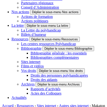
Partenaires régionaux
Conseil d’Administration
Nos actions
Déplier le sous-menu Nos actions
Actions de formation
Actions politiques
La lettre
Déplier le sous-menu La lettre
La Lettre du polyhandicap
Billets d’humeur
Ressources
Déplier le sous-menu Ressources
Les centres ressources Polyhandicap
Bibliographie
Déplier le sous-menu Bibliographie
Bibliographie générale : les essentiels
Bibliographies complémentaires
Sites internet
Films et vidéos
Vos droits
Déplier le sous-menu Vos droits
Droits des personnes polyhandicapées
Droits des aidants
Archives
Déplier le sous-menu Archives
Rapports d’activités
Actes des Colloques
Actualités
Accueil
›
Ressources
›
Sites internet
›
Autres sites internet
›
Makaton