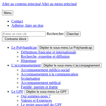
Aller au contenu principal
Aller au menu principal
Groupe Polyhandicap France
Faire connaître et reconnaître les personnes polyhandicapées dans leur
Menu
Contact
Adhérer, faire un don
Rechercher
Contraste élevé
Le Polyhandicap
Déplier le sous-menu Le Polyhandicap
Définitions française et internationale
Recherche, expertise et diffusion
Historique
L’accompagnement
Déplier le sous-menu L’accompagnement
Accompagnement médico-social
Accompagnement à la communication
Scolarisation
Accompagnement médical
Famille, parents et fratrie
Le GPF
Déplier le sous-menu Le GPF
Qui sommes-nous ?
Valeurs et Exigences
Le projet associatif du GPF