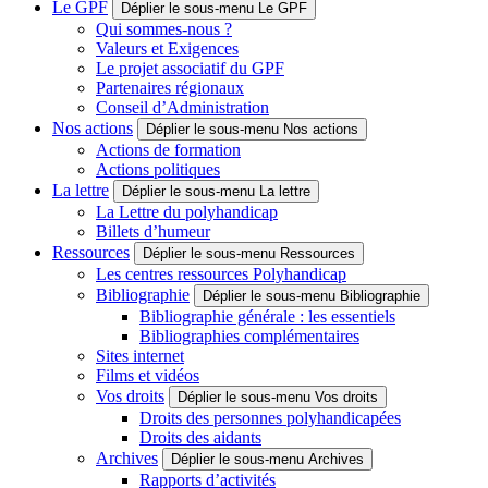
Le GPF
Déplier le sous-menu Le GPF
Qui sommes-nous ?
Valeurs et Exigences
Le projet associatif du GPF
Partenaires régionaux
Conseil d’Administration
Nos actions
Déplier le sous-menu Nos actions
Actions de formation
Actions politiques
La lettre
Déplier le sous-menu La lettre
La Lettre du polyhandicap
Billets d’humeur
Ressources
Déplier le sous-menu Ressources
Les centres ressources Polyhandicap
Bibliographie
Déplier le sous-menu Bibliographie
Bibliographie générale : les essentiels
Bibliographies complémentaires
Sites internet
Films et vidéos
Vos droits
Déplier le sous-menu Vos droits
Droits des personnes polyhandicapées
Droits des aidants
Archives
Déplier le sous-menu Archives
Rapports d’activités