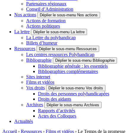
Partenaires régionaux
Conseil d’Administration
Nos actions
Déplier le sous-menu Nos actions
Actions de formation
Actions politiques
La lettre
Déplier le sous-menu La lettre
La Lettre du polyhandicap
Billets d’humeur
Ressources
Déplier le sous-menu Ressources
Les centres ressources Polyhandicap
Bibliographie
Déplier le sous-menu Bibliographie
Bibliographie générale : les essentiels
Bibliographies complémentaires
Sites internet
Films et vidéos
Vos droits
Déplier le sous-menu Vos droits
Droits des personnes polyhandicapées
Droits des aidants
Archives
Déplier le sous-menu Archives
Rapports d’activités
Actes des Colloques
Actualités
Accueil
›
Ressources
›
Films et vidéos
›
Le Temps de la promesse