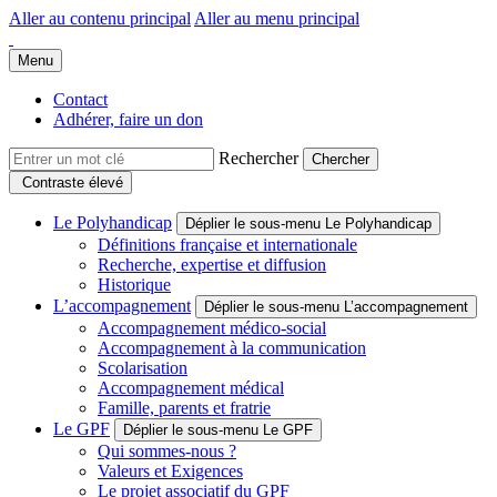
Aller au contenu principal
Aller au menu principal
Groupe Polyhandicap France
Faire connaître et reconnaître les personnes polyhandicapées dans leur
Menu
Contact
Adhérer, faire un don
Rechercher
Contraste élevé
Le Polyhandicap
Déplier le sous-menu Le Polyhandicap
Définitions française et internationale
Recherche, expertise et diffusion
Historique
L’accompagnement
Déplier le sous-menu L’accompagnement
Accompagnement médico-social
Accompagnement à la communication
Scolarisation
Accompagnement médical
Famille, parents et fratrie
Le GPF
Déplier le sous-menu Le GPF
Qui sommes-nous ?
Valeurs et Exigences
Le projet associatif du GPF