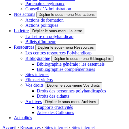
Partenaires régionaux
Conseil d’Administration
Nos actions
Déplier le sous-menu Nos actions
Actions de formation
Actions politiques
La lettre
Déplier le sous-menu La lettre
La Lettre du polyhandicap
Billets d’humeur
Ressources
Déplier le sous-menu Ressources
Les centres ressources Polyhandicap
Bibliographie
Déplier le sous-menu Bibliographie
Bibliographie générale : les essentiels
Bibliographies complémentaires
Sites internet
Films et vidéos
Vos droits
Déplier le sous-menu Vos droits
Droits des personnes polyhandicapées
Droits des aidants
Archives
Déplier le sous-menu Archives
Rapports d’activités
Actes des Colloques
Actualités
Accueil
›
Ressources
›
Sites internet
›
Sites internet