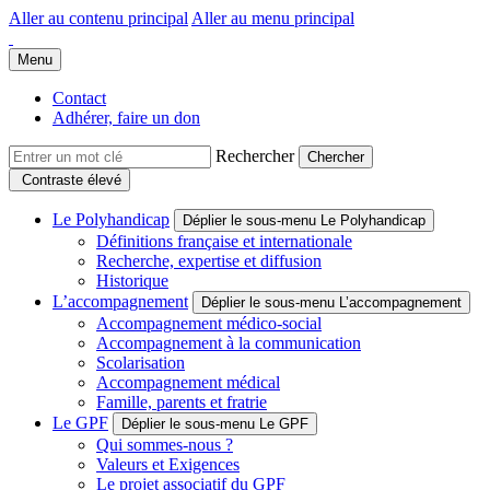
Aller au contenu principal
Aller au menu principal
Groupe Polyhandicap France
Faire connaître et reconnaître les personnes polyhandicapées dans leur
Menu
Contact
Adhérer, faire un don
Rechercher
Contraste élevé
Le Polyhandicap
Déplier le sous-menu Le Polyhandicap
Définitions française et internationale
Recherche, expertise et diffusion
Historique
L’accompagnement
Déplier le sous-menu L’accompagnement
Accompagnement médico-social
Accompagnement à la communication
Scolarisation
Accompagnement médical
Famille, parents et fratrie
Le GPF
Déplier le sous-menu Le GPF
Qui sommes-nous ?
Valeurs et Exigences
Le projet associatif du GPF