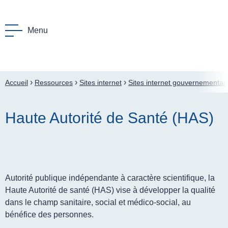
Menu
F
enu Le Polyhandicap
›
›
›
Accueil
Ressources
Sites internet
Sites internet gouvernementau
menu L’accompagnement
Haute Autorité de Santé (HAS)
menu Le GPF
enu Nos actions
nu La lettre
Autorité publique indépendante à caractère scientifique, la
enu Ressources
Haute Autorité de santé (HAS) vise à développer la qualité
dans le champ sanitaire, social et médico-social, au
bénéfice des personnes.