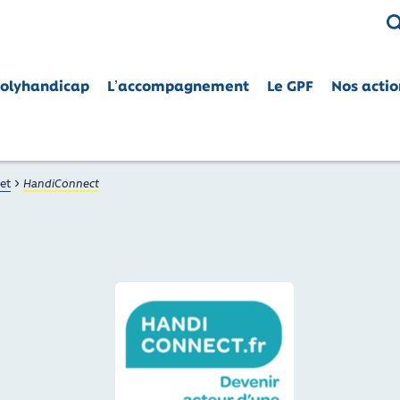
Polyhandicap
L’accompagnement
Le GPF
Nos actio
CE
nes polyhandicapées dans leurs droits
›
net
HandiConnect