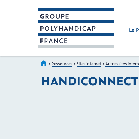
Le 
GROUPE POLYHANDICAP FRAN
Faire connaître et reconnaître les person
›
›
›
Accueil
Ressources
Sites internet
Autres sites inter
HANDICONNECT