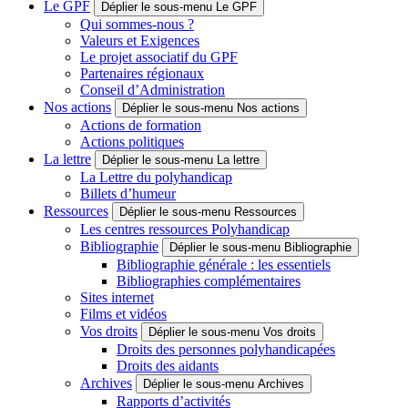
Le GPF
Déplier le sous-menu Le GPF
Qui sommes-nous ?
Valeurs et Exigences
Le projet associatif du GPF
Partenaires régionaux
Conseil d’Administration
Nos actions
Déplier le sous-menu Nos actions
Actions de formation
Actions politiques
La lettre
Déplier le sous-menu La lettre
La Lettre du polyhandicap
Billets d’humeur
Ressources
Déplier le sous-menu Ressources
Les centres ressources Polyhandicap
Bibliographie
Déplier le sous-menu Bibliographie
Bibliographie générale : les essentiels
Bibliographies complémentaires
Sites internet
Films et vidéos
Vos droits
Déplier le sous-menu Vos droits
Droits des personnes polyhandicapées
Droits des aidants
Archives
Déplier le sous-menu Archives
Rapports d’activités