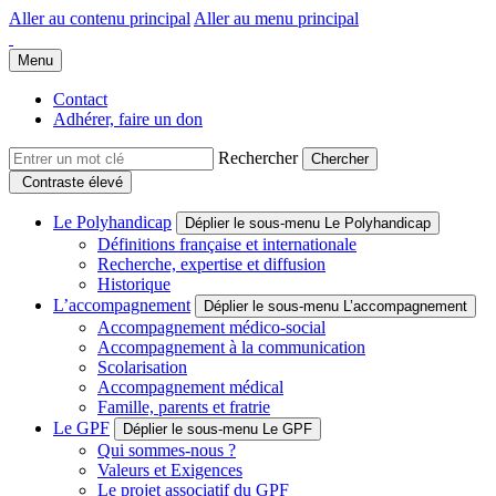
Aller au contenu principal
Aller au menu principal
Groupe Polyhandicap France
Faire connaître et reconnaître les personnes polyhandicapées dans leur
Menu
Contact
Adhérer, faire un don
Rechercher
Contraste élevé
Le Polyhandicap
Déplier le sous-menu Le Polyhandicap
Définitions française et internationale
Recherche, expertise et diffusion
Historique
L’accompagnement
Déplier le sous-menu L’accompagnement
Accompagnement médico-social
Accompagnement à la communication
Scolarisation
Accompagnement médical
Famille, parents et fratrie
Le GPF
Déplier le sous-menu Le GPF
Qui sommes-nous ?
Valeurs et Exigences
Le projet associatif du GPF