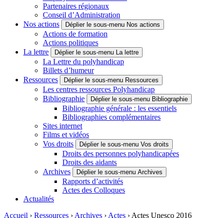
Partenaires régionaux
Conseil d’Administration
Nos actions
Déplier le sous-menu Nos actions
Actions de formation
Actions politiques
La lettre
Déplier le sous-menu La lettre
La Lettre du polyhandicap
Billets d’humeur
Ressources
Déplier le sous-menu Ressources
Les centres ressources Polyhandicap
Bibliographie
Déplier le sous-menu Bibliographie
Bibliographie générale : les essentiels
Bibliographies complémentaires
Sites internet
Films et vidéos
Vos droits
Déplier le sous-menu Vos droits
Droits des personnes polyhandicapées
Droits des aidants
Archives
Déplier le sous-menu Archives
Rapports d’activités
Actes des Colloques
Actualités
Accueil
›
Ressources
›
Archives
›
Actes
›
Actes Unesco 2016