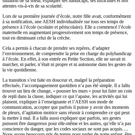
situation de sa soeur, expliquer ses handicaps, ses difficultés et nos
attentes vis-à-vis de sa scolarité.
Lors de sa première journée d’école, notre fille avait, conformément
à sa notification, une AESH individualisée sur tous ses temps de
présence à l’école (scolaire et périscolaire). Elle a commencé l’école
maternelle en augmentant progressivement son temps de présence,
tout en diminuant celui de la crèche.
Cela a permis à chacun de prendre ses repères, d’adapter
l’environnement, de comprendre la prise en charge du polyhandicap
à l’école. En effet, à son entrée en Petite Section, elle ne savait ni
marcher, ni parler, n’était ni propre et ni autonome dans les gestes de
la vie quotidienne.
La transition s’est faite en douceur et, malgré la préparation
effectuée, l’accompagnement quotidien n’a pas été simple. Il a fallu
trouver un lieu de change, « pousser les murs » pour lui faire un coin
de repli dans la classe, indiquer ce qui l’apaise, les activités qui lui
plaisent, expliquer à l’enseignante et l’AESH son mode de
communication, accepter que parfois il puisse y avoir des moments
de pleurs, d’agitation motrice sans réussir à comprendre ce qui peut
la mettre à mal. Il a fallu aussi expliquer que parfois, ses gestes
puissent être dangereux pour elle-même et les autres, qu’elle n’a pas
conscience du danger, que les codes sociaux ne sont pas acquis….
Nous avons beaucoup pris de temps pour parler de notre enfant, être