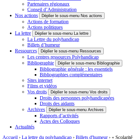
Partenaires régionaux
Conseil d’Administration
Nos actions
Déplier le sous-menu Nos actions
Actions de formation
Actions politiques
La lettre
Déplier le sous-menu La lettre
La Lettre du polyhandicap
Billets d’humeur
Ressources
Déplier le sous-menu Ressources
Les centres ressources Polyhandicap
Bibliographie
Déplier le sous-menu Bibliographie
Bibliographie générale : les essentiels
Bibliographies complémentaires
Sites internet
Films et vidéos
Vos droits
Déplier le sous-menu Vos droits
Droits des personnes polyhandicapées
Droits des aidants
Archives
Déplier le sous-menu Archives
Rapports d’activités
Actes des Colloques
Actualités
Accueil
›
La lettre du polyhandicap
›
Billets d'humeur
›
« Scolarité