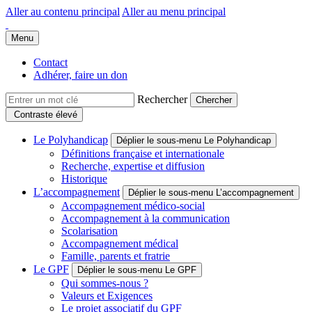
Aller au contenu principal
Aller au menu principal
Groupe Polyhandicap France
Faire connaître et reconnaître les personnes polyhandicapées dans leur
Menu
Contact
Adhérer, faire un don
Rechercher
Contraste élevé
Le Polyhandicap
Déplier le sous-menu Le Polyhandicap
Définitions française et internationale
Recherche, expertise et diffusion
Historique
L’accompagnement
Déplier le sous-menu L’accompagnement
Accompagnement médico-social
Accompagnement à la communication
Scolarisation
Accompagnement médical
Famille, parents et fratrie
Le GPF
Déplier le sous-menu Le GPF
Qui sommes-nous ?
Valeurs et Exigences
Le projet associatif du GPF