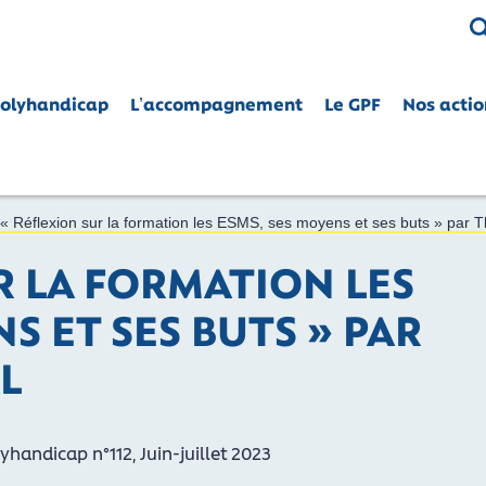
Polyhandicap
L’accompagnement
Le GPF
Nos actio
CE
nes polyhandicapées dans leurs droits
« Réflexion sur la formation les ESMS, ses moyens et ses buts » par Th
R LA FORMATION LES
S ET SES BUTS » PAR
L
lyhandicap n°112, Juin-juillet 2023