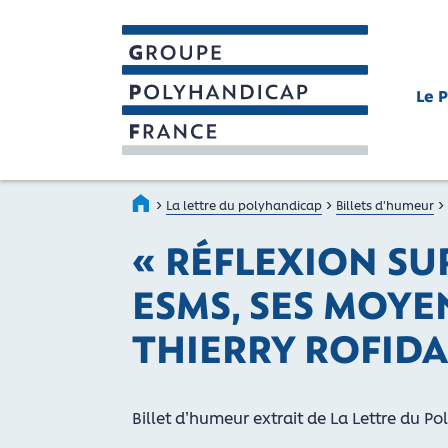
Le 
GROUPE POLYHANDICAP FRAN
Faire connaître et reconnaître les person
›
›
›
Accueil
La lettre du polyhandicap
Billets d'humeur
« RÉFLEXION SU
ESMS, SES MOYEN
THIERRY ROFIDA
Billet d’humeur extrait de La Lettre du Po