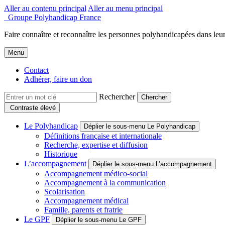
Aller au contenu principal
Aller au menu principal
Groupe Polyhandicap France
Faire connaître et reconnaître les personnes polyhandicapées dans leur
Menu
Contact
Adhérer, faire un don
Rechercher
Contraste élevé
Le Polyhandicap
Déplier le sous-menu Le Polyhandicap
Définitions française et internationale
Recherche, expertise et diffusion
Historique
L’accompagnement
Déplier le sous-menu L’accompagnement
Accompagnement médico-social
Accompagnement à la communication
Scolarisation
Accompagnement médical
Famille, parents et fratrie
Le GPF
Déplier le sous-menu Le GPF