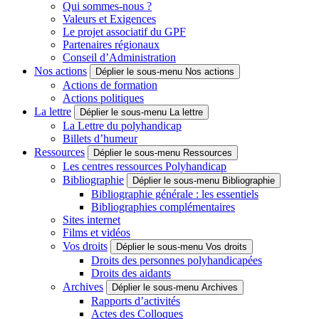
Qui sommes-nous ?
Valeurs et Exigences
Le projet associatif du GPF
Partenaires régionaux
Conseil d’Administration
Nos actions
Déplier le sous-menu Nos actions
Actions de formation
Actions politiques
La lettre
Déplier le sous-menu La lettre
La Lettre du polyhandicap
Billets d’humeur
Ressources
Déplier le sous-menu Ressources
Les centres ressources Polyhandicap
Bibliographie
Déplier le sous-menu Bibliographie
Bibliographie générale : les essentiels
Bibliographies complémentaires
Sites internet
Films et vidéos
Vos droits
Déplier le sous-menu Vos droits
Droits des personnes polyhandicapées
Droits des aidants
Archives
Déplier le sous-menu Archives
Rapports d’activités
Actes des Colloques