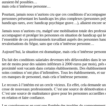
auraient été possibles…
mais cela n’intéresse personne…
Pourtant, jamais nous n’aurions cru que ces conditions d’accompagneme
personnes présentant les handicaps les plus complexes (personnes pol
handicaps rares, avec handicap psychique grave…), allaient encore se
Jamais nous n’aurions cru, malgré une mobilisation totale des professi
accompagner et protéger les personnes en situation de handicap qui leur
l’ensemble de ces professionnels travaillant auprès des personnes handi
revalorisations du Ségur, sans que cela n’intéresse personne…
Aujourd’hui, la situation est dramatique, mais cela n’intéresse perso
Du fait des conditions salariales devenues très défavorables dans le s
net de moins pour des salaires inférieurs à 2000 euros par mois), prè
proximité sont vacants dans certains établissements. Des établissement
soins continus n’ont plus d’infirmières. Tous les établissements, et sur
ces manques de personnel, mais cela n’intéresse personne.
Le recours à l’intérim est un cercle vicieux. En effet, cela demande un
cesse de nouveaux professionnels. C’est une source de démotivation e
C’est une source de maltraitance grave pour les personnes accueillies 
en relation et faire confiance.
Les conséquences en sont une flambée des troubles du comportement