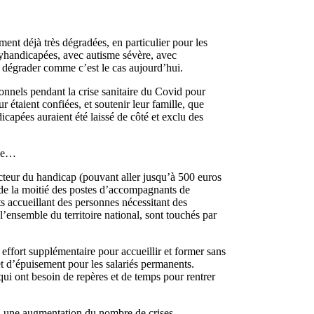
nt déjà très dégradées, en particulier pour les
yhandicapées, avec autisme sévère, avec
 dégrader comme c’est le cas aujourd’hui.
onnels pendant la crise sanitaire du Covid pour
 étaient confiées, et soutenir leur famille, que
capées auraient été laissé de côté et exclu des
nne…
ecteur du handicap (pouvant aller jusqu’à 500 euros
s de la moitié des postes d’accompagnants de
s accueillant des personnes nécessitant des
 l’ensemble du territoire national, sont touchés par
 effort supplémentaire pour accueillir et former sans
t d’épuisement pour les salariés permanents.
qui ont besoin de repères et de temps pour rentrer
, une augmentation du nombre de crises