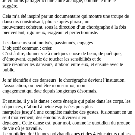
Je voudrais partager ici une autre analogie, comme le titre le
suggère.
Cela m’a été inspiré par un documentaire qui montre une troupe de
danseurs construisant, phrase après phrase, un
mouvement cohérent, sous la direction d’un chorégraphe à la fois
bienveillant, rigoureux, exigeant et perfectionniste.
Les danseurs sont motivés, passionnés, engagés.
L’objectif commun : créer.
C’est à dire, donner vie à quelques chose de beau, de poétique,
d’émouvant, capable de toucher les sensibilités et de
faire résonner les danseurs, d’abord entre eux, et ensuite avec le
public.
Je m’identifie à ces danseurs, le chorégraphe devient l’institution,
l’association, ou peut être mon surmoi, mon
engagement qui date depuis longtemps désormais.
Et ensuite, il y a la danse : cette énergie qui pulse dans les corps, les
séquences, d’abord à peine esquissées puis plus
marquées jusqu’à une complète maitrise des gestes, fusionnant en un
seul mouvement, des émotions diverses s’en
dégagent. Cette danse est, pour moi, comme le quotidien du groupe
de vie où je travaille.
Le quotidien de 9 jeunes polyhandicapés et des 4 éducateurs qui les