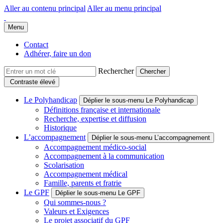
Aller au contenu principal
Aller au menu principal
Groupe Polyhandicap France
Faire connaître et reconnaître les personnes polyhandicapées dans leur
Menu
Contact
Adhérer, faire un don
Rechercher
Contraste élevé
Le Polyhandicap
Déplier le sous-menu Le Polyhandicap
Définitions française et internationale
Recherche, expertise et diffusion
Historique
L’accompagnement
Déplier le sous-menu L’accompagnement
Accompagnement médico-social
Accompagnement à la communication
Scolarisation
Accompagnement médical
Famille, parents et fratrie
Le GPF
Déplier le sous-menu Le GPF
Qui sommes-nous ?
Valeurs et Exigences
Le projet associatif du GPF