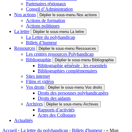
Partenaires régionaux
Conseil d’Administration
Nos actions
Déplier le sous-menu Nos actions
Actions de formation
Actions politiques
La lettre
Déplier le sous-menu La lettre
- Actif
La Lettre du polyhandicap
Billets d’humeur
Ressources
Déplier le sous-menu Ressources
Les centres ressources Polyhandicap
Bibliographie
Déplier le sous-menu Bibliographie
Bibliographie générale : les essentiels
Bibliographies complémentaires
Sites internet
Films et vidéos
Vos droits
Déplier le sous-menu Vos droits
Droits des personnes polyhandicapées
Droits des aidants
Archives
Déplier le sous-menu Archives
Rapports d’activités
Actes des Colloques
Actualités
Accueil
›
La lettre du polyhandicap
›
Billets d'humeur
›
« Mon