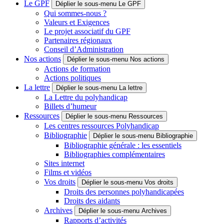
Le GPF
Déplier le sous-menu Le GPF
Qui sommes-nous ?
Valeurs et Exigences
Le projet associatif du GPF
Partenaires régionaux
Conseil d’Administration
Nos actions
Déplier le sous-menu Nos actions
Actions de formation
Actions politiques
La lettre
Déplier le sous-menu La lettre
La Lettre du polyhandicap
Billets d’humeur
Ressources
Déplier le sous-menu Ressources
Les centres ressources Polyhandicap
Bibliographie
Déplier le sous-menu Bibliographie
Bibliographie générale : les essentiels
Bibliographies complémentaires
Sites internet
Films et vidéos
Vos droits
Déplier le sous-menu Vos droits
Droits des personnes polyhandicapées
Droits des aidants
Archives
Déplier le sous-menu Archives
Rapports d’activités