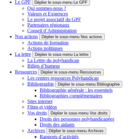
Le GPF
Déplier le sous-menu Le GPF
Qui sommes-nous ?
Valeurs et Exigences
Le projet associatif du GPF
Partenaires régionaux
Conseil d’Administration
Nos actions
Déplier le sous-menu Nos actions
Actions de formation
Actions politiques
La lettre
Déplier le sous-menu La lettre
La Lettre du polyhandicap
Billets d’humeur
Ressources
Déplier le sous-menu Ressources
Les centres ressources Polyhandicap
Bibliographie
Déplier le sous-menu Bibliographie
Bibliographie générale : les essentiels
Bibliographies complémentaires
Sites internet
Films et vidéos
Vos droits
Déplier le sous-menu Vos droits
Droits des personnes polyhandicapées
Droits des aidants
Archives
Déplier le sous-menu Archives
Rapports d’activités