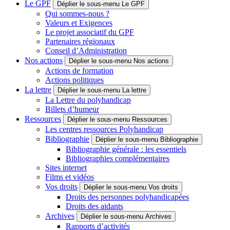
Le GPF
Déplier le sous-menu Le GPF
Qui sommes-nous ?
Valeurs et Exigences
Le projet associatif du GPF
Partenaires régionaux
Conseil d’Administration
Nos actions
Déplier le sous-menu Nos actions
Actions de formation
Actions politiques
La lettre
Déplier le sous-menu La lettre
La Lettre du polyhandicap
Billets d’humeur
Ressources
Déplier le sous-menu Ressources
Les centres ressources Polyhandicap
Bibliographie
Déplier le sous-menu Bibliographie
Bibliographie générale : les essentiels
Bibliographies complémentaires
Sites internet
Films et vidéos
Vos droits
Déplier le sous-menu Vos droits
Droits des personnes polyhandicapées
Droits des aidants
Archives
Déplier le sous-menu Archives
Rapports d’activités