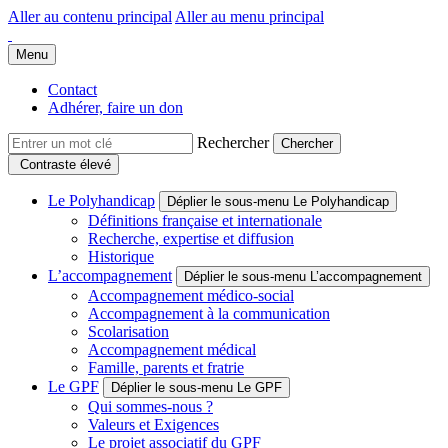
Aller au contenu principal
Aller au menu principal
Groupe Polyhandicap France
Faire connaître et reconnaître les personnes polyhandicapées dans leur
Menu
Contact
Adhérer, faire un don
Rechercher
Contraste élevé
Le Polyhandicap
Déplier le sous-menu Le Polyhandicap
Définitions française et internationale
Recherche, expertise et diffusion
Historique
L’accompagnement
Déplier le sous-menu L’accompagnement
Accompagnement médico-social
Accompagnement à la communication
Scolarisation
Accompagnement médical
Famille, parents et fratrie
Le GPF
Déplier le sous-menu Le GPF
Qui sommes-nous ?
Valeurs et Exigences
Le projet associatif du GPF