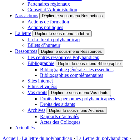
Partenaires régionaux
Conseil d’Administration
Nos actions
Déplier le sous-menu Nos actions
Actions de formation
Actions politiques
La lettre
Déplier le sous-menu La lettre
La Lettre du polyhandicap
Billets d’humeur
Ressources
Déplier le sous-menu Ressources
Les centres ressources Polyhandicap
Bibliographie
Déplier le sous-menu Bibliographie
Bibliographie générale : les essentiels
Bibliographies complémentaires
Sites internet
Films et vidéos
Vos droits
Déplier le sous-menu Vos droits
Droits des personnes polyhandicapées
Droits des aidants
Archives
Déplier le sous-menu Archives
Rapports d’activités
Actes des Colloques
Actualités
Accueil
›
La lettre du polyhandicap
›
La Lettre du polyhandicap
›