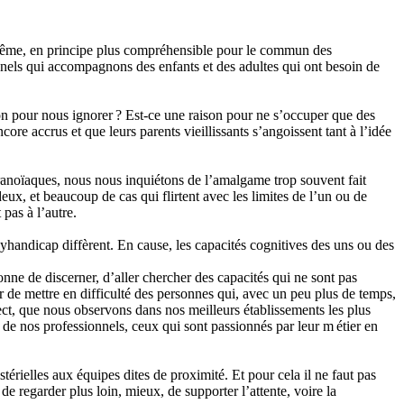
et même, en principe plus compréhensible pour le commun des
nnels qui accompagnons des enfants et des adultes qui ont besoin de
n pour nous ignorer ? Est-ce une raison pour ne s’occuper que des
re accrus et que leurs parents vieillissants s’angoissent tant à l’idée
t paranoïaques, nous nous inquiétons de l’amalgame trop souvent fait
eux, et beaucoup de cas qui flirtent avec les limites de l’un ou de
t pas à l’autre.
yhandicap diffèrent. En cause, les capacités cognitives des uns ou des
ne de discerner, d’aller chercher des capacités qui ne sont pas
uer de mettre en difficulté des personnes qui, avec un peu plus de temps,
pect, que nous observons dans nos meilleurs établissements les plus
de nos professionnels, ceux qui sont passionnés par leur m étier en
érielles aux équipes dites de proximité. Et pour cela il ne faut pas
de regarder plus loin, mieux, de supporter l’attente, voire la