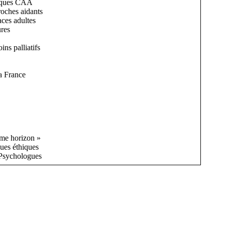
tiques CAA
roches aidants
aces adultes
ures
ns palliatifs
la France
mme horizon »
ques éthiques
s Psychologues