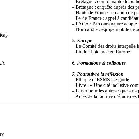
– Bretagne : communauté de pra
– Bretagne : enquête auprès des p
– Hauts de France : création de pl
– Ile-de-France : appel à candidat
– PACA : Parcours nature adapté
– Normandie : équipe mobile de soi
icap
5. Europe
– Le Comité des droits interpelle 
– Étude : l’aidance en Europe
CAA
6. Formations & colloques
7. Poursuivre la réflexion
– Éthique et ESMS : le guide
– Livre : « Une cité inclusive co
– Parler pour les autres : quels ris
– Actes de la journée d’étude de
éry