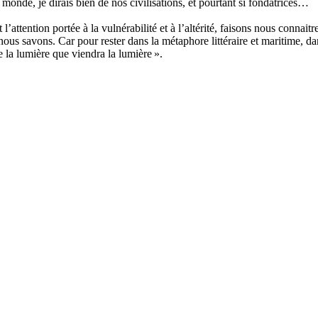
 monde, je dirais bien de nos civilisations, et pourtant si fondatrices…
t l’attention portée à la vulnérabilité et à l’altérité, faisons nous conna
 nous savons. Car pour rester dans la métaphore littéraire et maritime, d
 la lumière que viendra la lumière ».