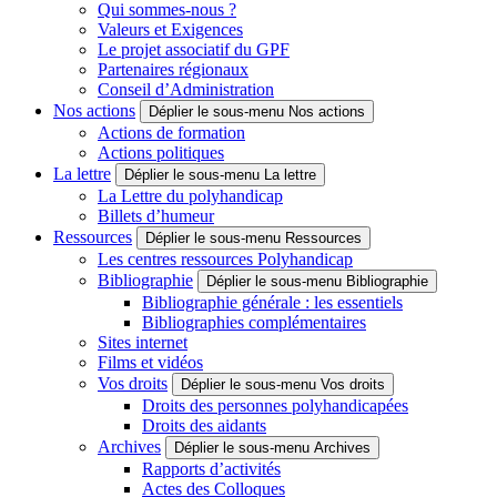
Qui sommes-nous ?
Valeurs et Exigences
Le projet associatif du GPF
Partenaires régionaux
Conseil d’Administration
Nos actions
Déplier le sous-menu Nos actions
Actions de formation
Actions politiques
La lettre
Déplier le sous-menu La lettre
La Lettre du polyhandicap
Billets d’humeur
Ressources
Déplier le sous-menu Ressources
Les centres ressources Polyhandicap
Bibliographie
Déplier le sous-menu Bibliographie
Bibliographie générale : les essentiels
Bibliographies complémentaires
Sites internet
Films et vidéos
Vos droits
Déplier le sous-menu Vos droits
Droits des personnes polyhandicapées
Droits des aidants
Archives
Déplier le sous-menu Archives
Rapports d’activités
Actes des Colloques