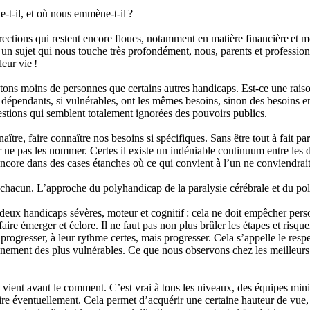
le-t-il, et où nous emmène-t-il ?
 directions qui restent encore floues, notamment en matière financière 
à un sujet qui nous touche très profondément, nous, parents et professio
leur vie !
ns moins de personnes que certains autres handicaps. Est-ce une raiso
dépendants, si vulnérables, ont les mêmes besoins, sinon des besoins enco
estions qui semblent totalement ignorées des pouvoirs publics.
connaître, faire connaître nos besoins si spécifiques. Sans être tout à fai
r ne pas les nommer. Certes il existe un indéniable continuum entre les d
 encore dans des cases étanches où ce qui convient à l’un ne conviendrai
e chacun. L’approche du polyhandicap de la paralysie cérébrale et du pol
ux handicaps sévères, moteur et cognitif : cela ne doit empêcher person
faire émerger et éclore. Il ne faut pas non plus brûler les étapes et risq
progresser, à leur rythme certes, mais progresser. Cela s’appelle le res
gnement des plus vulnérables. Ce que nous observons chez les meilleurs 
vient avant le comment. C’est vrai à tous les niveaux, des équipes minist
 lire éventuellement. Cela permet d’acquérir une certaine hauteur de vue, 