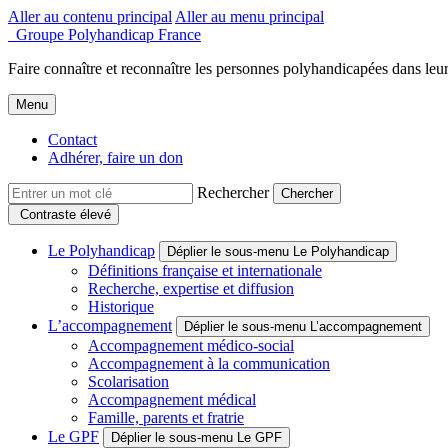
Aller au contenu principal
Aller au menu principal
Groupe Polyhandicap France
Faire connaître et reconnaître les personnes polyhandicapées dans leur
Menu
Contact
Adhérer, faire un don
Rechercher
Contraste élevé
Le Polyhandicap
Déplier le sous-menu Le Polyhandicap
Définitions française et internationale
Recherche, expertise et diffusion
Historique
L’accompagnement
Déplier le sous-menu L’accompagnement
Accompagnement médico-social
Accompagnement à la communication
Scolarisation
Accompagnement médical
Famille, parents et fratrie
Le GPF
Déplier le sous-menu Le GPF