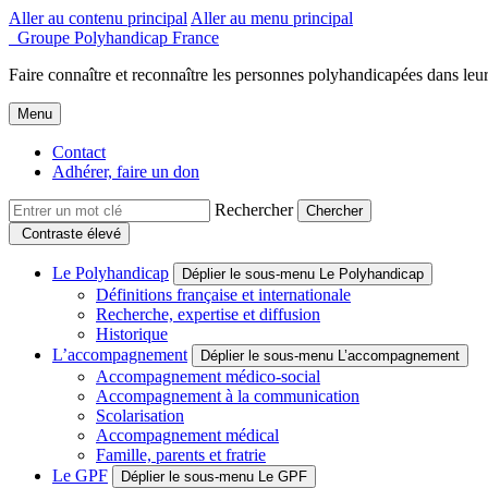
Aller au contenu principal
Aller au menu principal
Groupe Polyhandicap France
Faire connaître et reconnaître les personnes polyhandicapées dans leur
Menu
Contact
Adhérer, faire un don
Rechercher
Contraste élevé
Le Polyhandicap
Déplier le sous-menu Le Polyhandicap
Définitions française et internationale
Recherche, expertise et diffusion
Historique
L’accompagnement
Déplier le sous-menu L’accompagnement
Accompagnement médico-social
Accompagnement à la communication
Scolarisation
Accompagnement médical
Famille, parents et fratrie
Le GPF
Déplier le sous-menu Le GPF