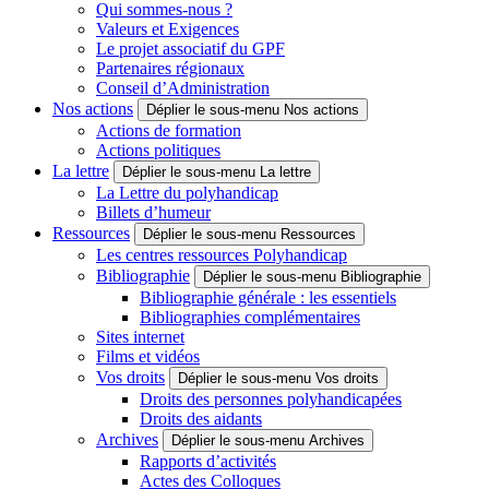
Qui sommes-nous ?
Valeurs et Exigences
Le projet associatif du GPF
Partenaires régionaux
Conseil d’Administration
Nos actions
Déplier le sous-menu Nos actions
Actions de formation
Actions politiques
La lettre
Déplier le sous-menu La lettre
La Lettre du polyhandicap
Billets d’humeur
Ressources
Déplier le sous-menu Ressources
Les centres ressources Polyhandicap
Bibliographie
Déplier le sous-menu Bibliographie
Bibliographie générale : les essentiels
Bibliographies complémentaires
Sites internet
Films et vidéos
Vos droits
Déplier le sous-menu Vos droits
Droits des personnes polyhandicapées
Droits des aidants
Archives
Déplier le sous-menu Archives
Rapports d’activités
Actes des Colloques