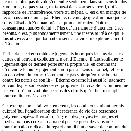
ne me semble pas devoir s’entendre seulement dans son sens le plus
« neutre », ne pas savoir, mais aussi dans son sens moral, qui le
rapproche de l’indifférence, voire du mépris. C’est d’un manque de
reconnaissance dont a pâti Etienne, davantage que d’un manque de
soins. Elisabeth Zucman précise qu’une infirmière était «
constamment auprès de lui ». Plus qu’un manque d’attention à ses
besoins, c’est, plus fondamentalement, une insensibilité à ce qui le
faisait vivre, à ce qui donnait du sens à sa vie qui explique la mort
d’Etienne.
Enfin, dans cet ensemble de jugements imbriqués les uns dans les
autres qui peuvent expliquer la mort d’Etienne, il faut souligner le
jugement que ce dernier porte sur sa propre vie, en continuant
d’entendre le mot « jugement » non pas au sens rationnel, réfléchi
ou conscient du terme. Comment ne pas voir qu’en « se heurtant
contre les parois de son lit », Etienne exprime lui aussi le jugement
suivant lequel son existence est proprement invivable ? Comment ne
pas voir qu’il ne voit plus le sens des efforts qu’il doit accomplir
pour continuer d’exister ?
Cet exemple nous fait voir, en creux, les conditions qui ont permis
aujourd’hui l’amélioration de l’espérance de vie des personnes
polyhandicapées. Bien sûr qu’il y eut des progrès techniques et
médicaux mais ceux-ci n’auraient pas été possibles sans une
transformation radicale du regard dont il faut essayer de comprendre