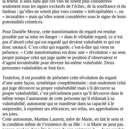
la teneur. Il aura fallu que ces vies ne soient plus considérées
seulement sous les signes exclusifs de l’échec, de la souffrance et du
fardeau ; qu’elles ne soient plus vues comme « irrécupérables », ou
« incurables » mais qu’elles soient considérées sous le signe de leurs
potentialités créatrices.
Pour Danièle Moyse, cette transformation du regard est rendue
possible par sa mise en danger : « dans le véritable regard, ce n’est
pas d’abord celui qui est regardé qui devient vulnérable et qui est
donc menacé. C’est celui qui regarde, c’est-à-dire qui vient en
présence. » Cette transformation est donc une « révolution » au sens
propre puisque celui qui juge quitte se position d’observateur et
d’agent invulnérable pour devenir lui-même vulnérable. Deux
personnes vulnérables se font face.
Toutefois, il est possible de présenter cette révolution du regard
d’une autre façon, symétrique complémentaire ; non seulement celui
qui juge découvre sa propre vulnérabilité mais s’il découvre sa
propre vulnérabilité, c’est précisément parce qu’il découvre dans le
même temps l’autonomie de cette personne qu’il réduisait à sa
vulnérabilité, autonomie qui se manifeste dans sa capacité à le
surprendre, à exprimer ses réticences, ses refus, ses approbations et
ses joies.
Cette autonomie, Martine Laurent, mère de Marie, en fait le sens et
la condition même de l’existence de sa fille : « si Marie ne peut pas