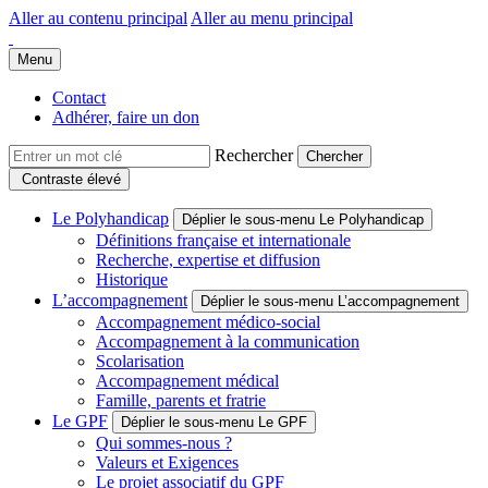
Aller au contenu principal
Aller au menu principal
Groupe Polyhandicap France
Faire connaître et reconnaître les personnes polyhandicapées dans leur
Menu
Contact
Adhérer, faire un don
Rechercher
Contraste élevé
Le Polyhandicap
Déplier le sous-menu Le Polyhandicap
Définitions française et internationale
Recherche, expertise et diffusion
Historique
L’accompagnement
Déplier le sous-menu L’accompagnement
Accompagnement médico-social
Accompagnement à la communication
Scolarisation
Accompagnement médical
Famille, parents et fratrie
Le GPF
Déplier le sous-menu Le GPF
Qui sommes-nous ?
Valeurs et Exigences
Le projet associatif du GPF