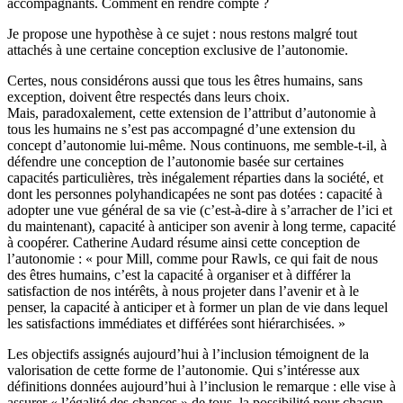
accompagnants. Comment en rendre compte ?
Je propose une hypothèse à ce sujet : nous restons malgré tout
attachés à une certaine conception exclusive de l’autonomie.
Certes, nous considérons aussi que tous les êtres humains, sans
exception, doivent être respectés dans leurs choix.
Mais, paradoxalement, cette extension de l’attribut d’autonomie à
tous les humains ne s’est pas accompagné d’une extension du
concept d’autonomie lui-même. Nous continuons, me semble-t-il, à
défendre une conception de l’autonomie basée sur certaines
capacités particulières, très inégalement réparties dans la société, et
dont les personnes polyhandicapées ne sont pas dotées : capacité à
adopter une vue général de sa vie (c’est-à-dire à s’arracher de l’ici et
du maintenant), capacité à anticiper son avenir à long terme, capacité
à coopérer. Catherine Audard résume ainsi cette conception de
l’autonomie : « pour Mill, comme pour Rawls, ce qui fait de nous
des êtres humains, c’est la capacité à organiser et à différer la
satisfaction de nos intérêts, à nous projeter dans l’avenir et à le
penser, la capacité à anticiper et à former un plan de vie dans lequel
les satisfactions immédiates et différées sont hiérarchisées. »
Les objectifs assignés aujourd’hui à l’inclusion témoignent de la
valorisation de cette forme de l’autonomie. Qui s’intéresse aux
définitions données aujourd’hui à l’inclusion le remarque : elle vise à
assurer « l’égalité des chances » de tous, la possibilité pour chacun