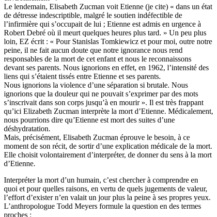
Le lendemain, Elisabeth Zucman voit Etienne (je cite) « dans un état
de détresse indescriptible, malgré le soutien indéfectible de
l’infirmière qui s’occupait de lui ; Etienne est admis en urgence à
Robert Debré où il meurt quelques heures plus tard. » Un peu plus
loin, EZ écrit : « Pour Stanislas Tomkiewicz et pour moi, outre notre
peine, il ne fait aucun doute que notre ignorance nous rend
responsables de la mort de cet enfant et nous le reconnaissons
devant ses parents. Nous ignorions en effet, en 1962, l’intensité des
liens qui s’étaient tissés entre Etienne et ses parents.
Nous ignorions la violence d’une séparation si brutale. Nous
ignorions que la douleur qui ne pouvait s’exprimer par des mots
s’inscrivait dans son corps jusqu’à en mourir ». Il est très frappant
qu’ici Elizabeth Zucman interprète la mort d’Etienne. Médicalement,
nous pourrions dire qu’Etienne est mort des suites d’une
déshydratation.
Mais, précisément, Elisabeth Zucman éprouve le besoin, à ce
moment de son récit, de sortir d’une explication médicale de la mort.
Elle choisit volontairement d’interpréter, de donner du sens à la mort
d’Etienne.
Interpréter la mort d’un humain, c’est chercher à comprendre en
quoi et pour quelles raisons, en vertu de quels jugements de valeur,
l’effort d’exister n’en valait un jour plus la peine à ses propres yeux.
L’anthropologue Todd Meyers formule la question en des termes
proches :