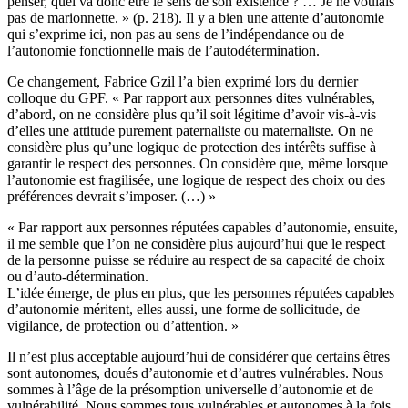
penser, quel va donc être le sens de son existence ? … Je ne voulais
pas de marionnette. » (p. 218). Il y a bien une attente d’autonomie
qui s’exprime ici, non pas au sens de l’indépendance ou de
l’autonomie fonctionnelle mais de l’autodétermination.
Ce changement, Fabrice Gzil l’a bien exprimé lors du dernier
colloque du GPF. « Par rapport aux personnes dites vulnérables,
d’abord, on ne considère plus qu’il soit légitime d’avoir vis-à-vis
d’elles une attitude purement paternaliste ou maternaliste. On ne
considère plus qu’une logique de protection des intérêts suffise à
garantir le respect des personnes. On considère que, même lorsque
l’autonomie est fragilisée, une logique de respect des choix ou des
préférences devrait s’imposer. (…) »
« Par rapport aux personnes réputées capables d’autonomie, ensuite,
il me semble que l’on ne considère plus aujourd’hui que le respect
de la personne puisse se réduire au respect de sa capacité de choix
ou d’auto-détermination.
L’idée émerge, de plus en plus, que les personnes réputées capables
d’autonomie méritent, elles aussi, une forme de sollicitude, de
vigilance, de protection ou d’attention. »
Il n’est plus acceptable aujourd’hui de considérer que certains êtres
sont autonomes, doués d’autonomie et d’autres vulnérables. Nous
sommes à l’âge de la présomption universelle d’autonomie et de
vulnérabilité. Nous sommes tous vulnérables et autonomes à la fois.