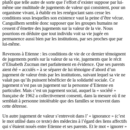
plutôt que telle autre de sorte que l’effort d’exister suppose par lui-
même une multitude de jugements de valeur qui consistent, pour un
organisme vivant, à établir en les renégociant sans cesse les
conditions sous lesquelles son existence vaut la peine d’être vécue.
Canguilhem semble donc supposer que les groupes humains ne
cessent d’émettre des jugements sur la valeur de la vie. Nous
pourrions en déduire que tout individu voit sa vie jugée en
permanence aussi bien par les institutions, par ses proches que par
lui-même.
Revenons à Etienne : les conditions de vie de ce dernier témoignent
de jugements portés sur la valeur de sa vie, jugements que le récit
d’Elisabeth Zucman met parfaitement en évidence. Que ses parents
aient été « acculés » à se séparer de lui témoigne d’abord d’un
jugement de valeur émis par les institutions, suivant lequel sa vie ne
valait pas qu’ils puissent bénéficier de la solidarité sociale. Ce
jugement n’est pas un jugement sur la personne d’Etienne en
particulier. Mais c’est un jugement social, auquel la « société »
française de 1962 a collectivement consenti, dans la mesure où il ne
semblait à personne intolérable que des familles se trouvent dans
cette détresse.
Un autre jugement de valeur s’entrevoit dans l’ « ignorance » (c’est
le mot utilisé dans ce texte) des médecins à l’égard des liens affectifs
qui s’étaient noués entre Etienne et ses parents. Et le mot « ignorer »