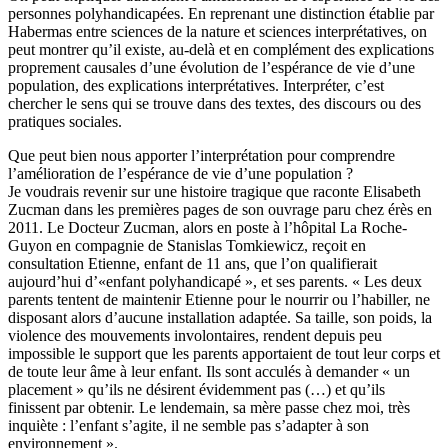
personnes polyhandicapées. En reprenant une distinction établie par
Habermas entre sciences de la nature et sciences interprétatives, on
peut montrer qu’il existe, au-delà et en complément des explications
proprement causales d’une évolution de l’espérance de vie d’une
population, des explications interprétatives. Interpréter, c’est
chercher le sens qui se trouve dans des textes, des discours ou des
pratiques sociales.
Que peut bien nous apporter l’interprétation pour comprendre
l’amélioration de l’espérance de vie d’une population ?
Je voudrais revenir sur une histoire tragique que raconte Elisabeth
Zucman dans les premières pages de son ouvrage paru chez érès en
2011. Le Docteur Zucman, alors en poste à l’hôpital La Roche-
Guyon en compagnie de Stanislas Tomkiewicz, reçoit en
consultation Etienne, enfant de 11 ans, que l’on qualifierait
aujourd’hui d’«enfant polyhandicapé », et ses parents. « Les deux
parents tentent de maintenir Etienne pour le nourrir ou l’habiller, ne
disposant alors d’aucune installation adaptée. Sa taille, son poids, la
violence des mouvements involontaires, rendent depuis peu
impossible le support que les parents apportaient de tout leur corps et
de toute leur âme à leur enfant. Ils sont acculés à demander « un
placement » qu’ils ne désirent évidemment pas (…) et qu’ils
finissent par obtenir. Le lendemain, sa mère passe chez moi, très
inquiète : l’enfant s’agite, il ne semble pas s’adapter à son
environnement ».