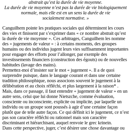
abstrait qu’est la durée de vie moyenne.
La durée de vie moyenne n’est pas la durée de vie biologiquement
normale, mais elle est en un sens la durée de vie
socialement normative. »
Canguilhem pointe les pratiques sociales qui déterminent les cours
des vies et finissent par s’exprimer dans « ce nombre abstrait qu’est
la durée de vie moyenne ». Ces arbitrages, Canguilhem les nomme
des « jugements de valeur » : à certains moments, des groupes
humains ou des individus jugent leurs vies suffisamment importantes
pour engager des efforts pour l’allonger, par exemple des
investissements financiers (construction des égouts) ou de nouvelles
habitudes (lavage des mains).
Permettez-moi d’insister sur le mot « jugement ». Il a de quoi
surprendre puisque, dans le langage courant et dans une certaine
tradition philosophique, nous associons souvent le jugement à la
délibération et au choix réfléchi, et plus largement à la raison* .
Mais, dans ce passage, il faut entendre « jugement de valeur » en un
autre sens, celui que lui donne Nietszche, comme évaluation,
consciente ou inconsciente, explicite ou implicite, par laquelle un
individu ou un groupe sont poussés à agir d’une certaine façon
plutôt que de telle autre façon. Ce qui définit ici le jugement, ce n’est
pas son caractère réfléchi ou rationnel mais son caractère
discriminant et hiérarchisant, auquel renvoie le grec krinein.
Dans cette perspective, juger, c’est désirer une chose davantage ou