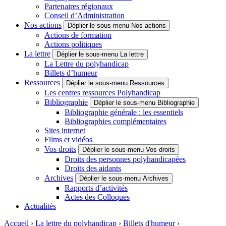
Partenaires régionaux
Conseil d’Administration
Nos actions
Déplier le sous-menu Nos actions
Actions de formation
Actions politiques
La lettre
Déplier le sous-menu La lettre
La Lettre du polyhandicap
Billets d’humeur
Ressources
Déplier le sous-menu Ressources
Les centres ressources Polyhandicap
Bibliographie
Déplier le sous-menu Bibliographie
Bibliographie générale : les essentiels
Bibliographies complémentaires
Sites internet
Films et vidéos
Vos droits
Déplier le sous-menu Vos droits
Droits des personnes polyhandicapées
Droits des aidants
Archives
Déplier le sous-menu Archives
Rapports d’activités
Actes des Colloques
Actualités
Accueil
›
La lettre du polyhandicap
›
Billets d'humeur
›