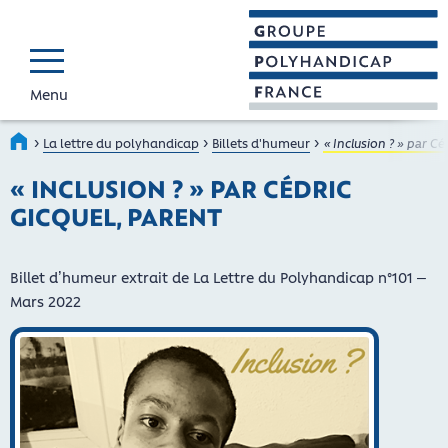
Menu
GROUPE POLYHAND
Faire connaître et reconnaî
›
›
›
Accueil
La lettre du polyhandicap
Billets d'humeur
« Inclusion ? » par Cé
« INCLUSION ? » PAR CÉDRIC
GICQUEL, PARENT
Billet d’humeur extrait de La Lettre du Polyhandicap n°101 –
Mars 2022