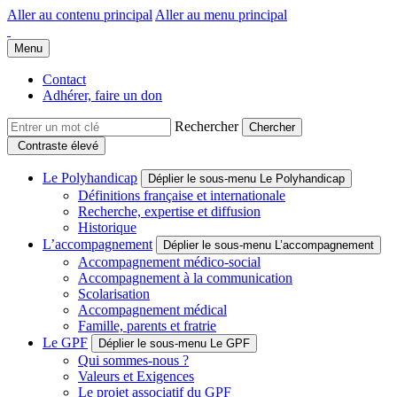
Aller au contenu principal
Aller au menu principal
Groupe Polyhandicap France
Faire connaître et reconnaître les personnes polyhandicapées dans leur
Menu
Contact
Adhérer, faire un don
Rechercher
Contraste élevé
Le Polyhandicap
Déplier le sous-menu Le Polyhandicap
Définitions française et internationale
Recherche, expertise et diffusion
Historique
L’accompagnement
Déplier le sous-menu L’accompagnement
Accompagnement médico-social
Accompagnement à la communication
Scolarisation
Accompagnement médical
Famille, parents et fratrie
Le GPF
Déplier le sous-menu Le GPF
Qui sommes-nous ?
Valeurs et Exigences
Le projet associatif du GPF