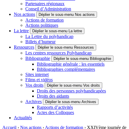
Partenaires régionaux
Conseil d’Administration
Nos actions
Déplier le sous-menu Nos actions
Actions de formation
Actions politiques
La lettre
Déplier le sous-menu La lettre
La Lettre du polyhandicap
Billets d’humeur
Ressources
Déplier le sous-menu Ressources
Les centres ressources Polyhandicap
Bibliographie
Déplier le sous-menu Bibliographie
Bibliographie générale : les essentiels
Bibliographies complémentaires
Sites internet
Films et vidéos
Vos droits
Déplier le sous-menu Vos droits
Droits des personnes polyhandicapées
Droits des aidants
Archives
Déplier le sous-menu Archives
Rapports d’activités
Actes des Colloques
Actualités
Accueil
›
Nos actions
›
Actions de formation
›
XXIVème journée de