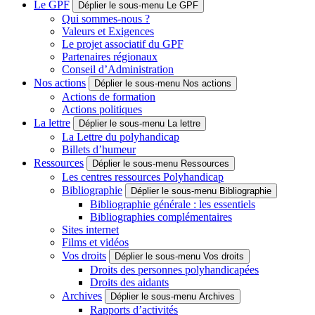
Le GPF
Déplier le sous-menu Le GPF
Qui sommes-nous ?
Valeurs et Exigences
Le projet associatif du GPF
Partenaires régionaux
Conseil d’Administration
Nos actions
Déplier le sous-menu Nos actions
Actions de formation
Actions politiques
La lettre
Déplier le sous-menu La lettre
La Lettre du polyhandicap
Billets d’humeur
Ressources
Déplier le sous-menu Ressources
Les centres ressources Polyhandicap
Bibliographie
Déplier le sous-menu Bibliographie
Bibliographie générale : les essentiels
Bibliographies complémentaires
Sites internet
Films et vidéos
Vos droits
Déplier le sous-menu Vos droits
Droits des personnes polyhandicapées
Droits des aidants
Archives
Déplier le sous-menu Archives
Rapports d’activités