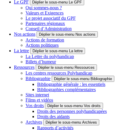
Le GPF
Déplier le sous-menu Le GPF
Qui sommes-nous ?
Valeurs et Exigences
Le projet associatif du GPF
Partenaires régionaux
Conseil d’Administration
Nos actions
Déplier le sous-menu Nos actions
Actions de formation
Actions politiques
La lettre
Déplier le sous-menu La lettre
La Lettre du polyhandicap
Billets d’humeur
Ressources
Déplier le sous-menu Ressources
Les centres ressources Polyhandicap
Bibliographie
Déplier le sous-menu Bibliographie
Bibliographie générale : les essentiels
Bibliographies complémentaires
Sites internet
Films et vidéos
Vos droits
Déplier le sous-menu Vos droits
Droits des personnes polyhandicapées
Droits des aidants
Archives
Déplier le sous-menu Archives
Rapports d’activités