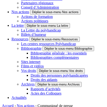
Partenaires régionaux
Conseil d’Administration
Nos actions
Déplier le sous-menu Nos actions
Actions de formation
Actions politiques
La lettre
Déplier le sous-menu La lettre
La Lettre du polyhandicap
Billets d’humeur
Ressources
Déplier le sous-menu Ressources
Les centres ressources Polyhandicap
Bibliographie
Déplier le sous-menu Bibliographie
Bibliographie générale : les essentiels
Bibliographies complémentaires
Sites internet
Films et vidéos
Vos droits
Déplier le sous-menu Vos droits
Droits des personnes polyhandicapées
Droits des aidants
Archives
Déplier le sous-menu Archives
Rapports d’activités
Actes des Colloques
Actualités
Accueil
›
Nos actions
›
Communiqué de presse