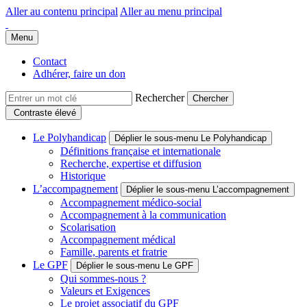
Aller au contenu principal
Aller au menu principal
Groupe Polyhandicap France
Faire connaître et reconnaître les personnes polyhandicapées dans leur
Menu
Contact
Adhérer, faire un don
Rechercher
Contraste élevé
Le Polyhandicap
Déplier le sous-menu Le Polyhandicap
Définitions française et internationale
Recherche, expertise et diffusion
Historique
L’accompagnement
Déplier le sous-menu L’accompagnement
Accompagnement médico-social
Accompagnement à la communication
Scolarisation
Accompagnement médical
Famille, parents et fratrie
Le GPF
Déplier le sous-menu Le GPF
Qui sommes-nous ?
Valeurs et Exigences
Le projet associatif du GPF