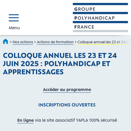
Menu
GROUPE POLYHAND
Faire connaître et reconnaî
›
›
›
Accueil
Nos actions
Actions de formation
Colloque annuel les 23 et 24 ju
COLLOQUE ANNUEL LES 23 ET 24
JUIN 2025 : POLYHANDICAP ET
APPRENTISSAGES
Accéder au programme
INSCRIPTIONS OUVERTES
En ligne
via le site associatif YAPLA 100% sécurisé