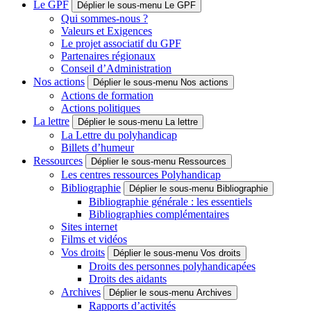
Le GPF
Déplier le sous-menu Le GPF
Qui sommes-nous ?
Valeurs et Exigences
Le projet associatif du GPF
Partenaires régionaux
Conseil d’Administration
Nos actions
Déplier le sous-menu Nos actions
Actions de formation
Actions politiques
La lettre
Déplier le sous-menu La lettre
La Lettre du polyhandicap
Billets d’humeur
Ressources
Déplier le sous-menu Ressources
Les centres ressources Polyhandicap
Bibliographie
Déplier le sous-menu Bibliographie
Bibliographie générale : les essentiels
Bibliographies complémentaires
Sites internet
Films et vidéos
Vos droits
Déplier le sous-menu Vos droits
Droits des personnes polyhandicapées
Droits des aidants
Archives
Déplier le sous-menu Archives
Rapports d’activités