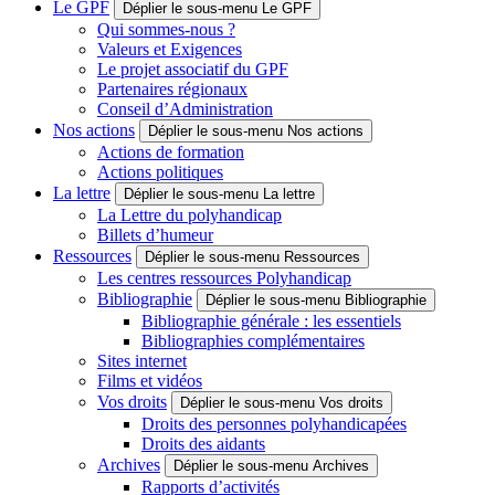
Le GPF
Déplier le sous-menu Le GPF
Qui sommes-nous ?
Valeurs et Exigences
Le projet associatif du GPF
Partenaires régionaux
Conseil d’Administration
Nos actions
Déplier le sous-menu Nos actions
Actions de formation
Actions politiques
La lettre
Déplier le sous-menu La lettre
La Lettre du polyhandicap
Billets d’humeur
Ressources
Déplier le sous-menu Ressources
Les centres ressources Polyhandicap
Bibliographie
Déplier le sous-menu Bibliographie
Bibliographie générale : les essentiels
Bibliographies complémentaires
Sites internet
Films et vidéos
Vos droits
Déplier le sous-menu Vos droits
Droits des personnes polyhandicapées
Droits des aidants
Archives
Déplier le sous-menu Archives
Rapports d’activités